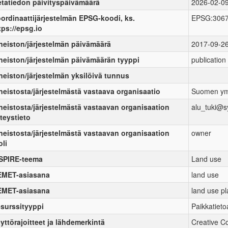
tatiedon päivityspäivämäärä
2026-02-0
ordinaattijärjestelmän EPSG-koodi, ks.
EPSG:306
tps://epsg.io
neiston/järjestelmän päivämäärä
2017-09-2
neiston/järjestelmän päivämäärän tyyppi
publication
neiston/järjestelmän yksilöivä tunnus
neistosta/järjestelmästä vastaava organisaatio
Suomen ym
neistosta/järjestelmästä vastaavan organisaation
alu_tuki@sy
teystieto
neistosta/järjestelmästä vastaavan organisaation
owner
oli
SPIRE-teema
Land use
MET-asiasana
land use
MET-asiasana
land use p
surssityyppi
Paikkatieto
yttörajoitteet ja lähdemerkintä
Creative C