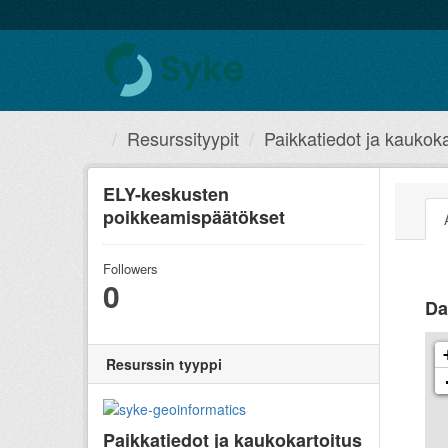
Resurssityypit
Paikkatiedot ja kaukoka
ELY-keskusten
poikkeamispäätökset
Followers
0
Da
Resurssin tyyppi
Paikkatiedot ja kaukokartoitus