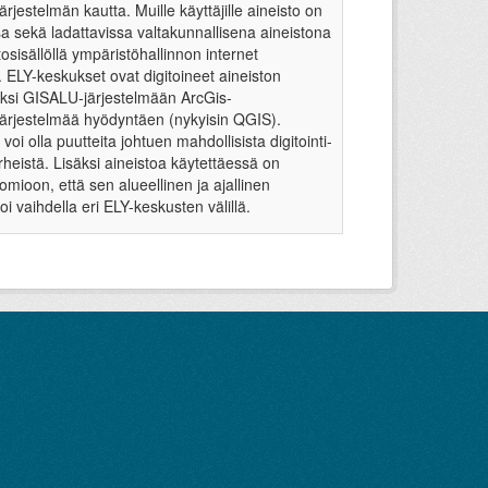
ärjestelmän kautta. Muille käyttäjille aineisto on
sa sekä ladattavissa valtakunnallisena aineistona
etosisällöllä ympäristöhallinnon internet
. ELY-keskukset ovat digitoineet aineiston
oksi GISALU-järjestelmään ArcGis-
järjestelmää hyödyntäen (nykyisin QGIS).
voi olla puutteita johtuen mahdollisista digitointi-
irheistä. Lisäksi aineistoa käytettäessä on
omioon, että sen alueellinen ja ajallinen
oi vaihdella eri ELY-keskusten välillä.