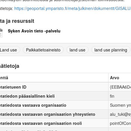
ätietoja:
https://geoportal.ymparisto.fi/meta/julkinen/dokumentit/GISALU
ta ja resurssit
Syken Avoin tieto -palvelu
Land use
Paikkatietoaineisto
land use
land use planning
sätietoja
nttä
Arvo
tatietueen ID
{EEBAA6D4
tatiedon pääasiallinen kieli
fin
tatiedosta vastaava organisaatio
Suomen ym
tatiedosta vastaavan organisaation yhteystieto
alu_tuki@sy
tatiedosta vastaavan organisaation rooli
pointOfCon