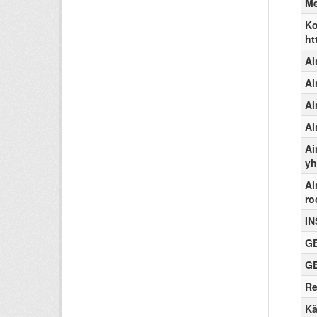
Me
Ko
ht
Ai
Ai
Ai
Ai
Ai
yh
Ai
ro
IN
GE
GE
Re
Kä