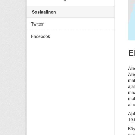
Sosiaalinen
Twitter
Facebook
E
Ain
Ain
mah
aja
maa
muk
ain
Aja
19.
Käy
alu