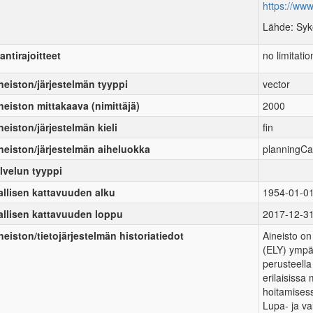
https://www
Lähde: Syke
antirajoitteet
no limitatio
neiston/järjestelmän tyyppi
vector
neiston mittakaava (nimittäjä)
2000
neiston/järjestelmän kieli
fin
neiston/järjestelmän aiheluokka
planningCa
lvelun tyyppi
allisen kattavuuden alku
1954-01-0
allisen kattavuuden loppu
2017-12-3
neiston/tietojärjestelmän historiatiedot
Aineisto on
(ELY) ympä
perusteell
erilaisissa
hoitamises
Lupa- ja va