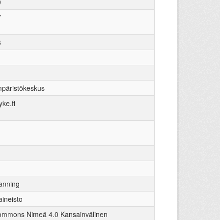
9
7
6
päristökeskus
ke.fi
lanning
aineisto
ommons Nimeä 4.0 Kansainvälinen