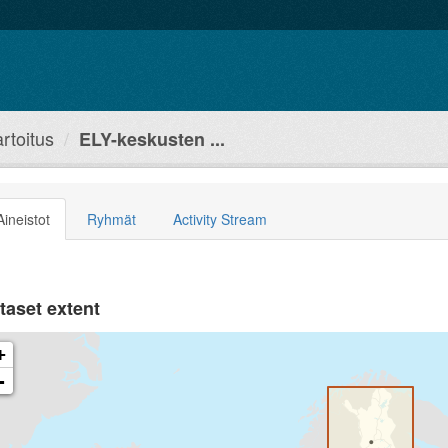
rtoitus
ELY-keskusten ...
Aineistot
Ryhmät
Activity Stream
taset extent
+
-