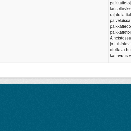
paikkatietoj
katseltavis
rajatulla ti
palveluissa
paikkatied
paikkatieto
Aineistossa 
ja tulkintav
otettava hu
kattavuus v