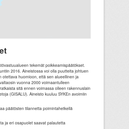
et
ristövastuualueen tekemät poikkeamispäätökset.
ntiin 2016. Aineistossa voi olla puutteita johtuen
 on otettava huomioon, että sen alueellinen ja
ää valtaosin vuonna 2000 voimaantulleen
ratkaista sitä ennen voimassa olleen rakennuslain
ietoja (GISALU). Aineisto kuuluu SYKEn avoimiin
uvaa päätösten tilannetta poimintahetkellä
ta ja eri osapuolet saavat palautetta