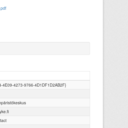
.pdf
-4E09-4273-9766-4D1DF1D2AB2F}
päristökeskus
ke.fi
tact