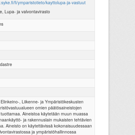
.syke.fi/fi/ymparistotieto/kayttolupa-ja-vastuut
, Lupa- ja valvontavirasto
ns
dastre
1
1
 Elinkeino-, Liikenne- ja Ympäristökeskusten
ristövastuualueen omien päätösaineistojen
a tuottamaa. Aineistoa käytetään muun muassa
 maankäyttö- ja rakennuslain mukaisten tehtävien
sa. Aineisto on käytettävissä kokonaisuudessaan
lvontavirastossa ja ympäristöhallinnossa