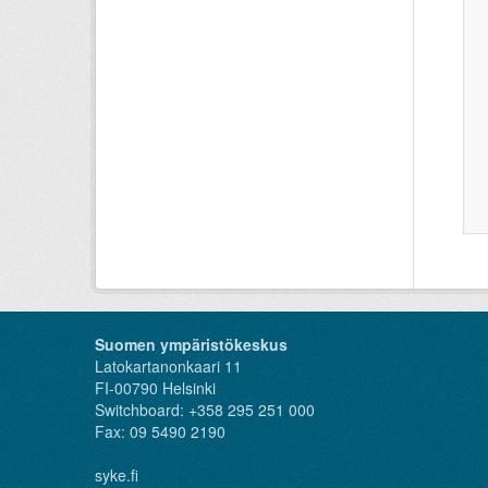
Suomen ympäristökeskus
Latokartanonkaari 11
FI-00790 Helsinki
Switchboard: +358 295 251 000
Fax: 09 5490 2190
syke.fi