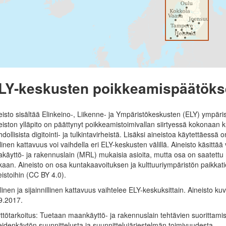
LY-keskusten poikkeamispäätöks
eisto sisältää Elinkeino-, Liikenne- ja Ympäristökeskusten (ELY) ympä
eiston ylläpito on päättynyt poikkeamistoimivallan siirtyessä kokonaan ku
dollisista digitointi- ja tulkintavirheistä. Lisäksi aineistoa käytettäessä
llinen kattavuus voi vaihdella eri ELY-keskusten välillä. Aineisto käsitt
käyttö- ja rakennuslain (MRL) mukaisia asioita, mutta osa on saatettu 
aan. Aineisto on osa kuntakaavoituksen ja kulttuuriympäristön paikkat
eistoihin (CC BY 4.0).
llinen ja sijainnillinen kattavuus vaihtelee ELY-keskuksittain. Aineisto k
9.2017.
ttötarkoitus: Tuetaan maankäyttö- ja rakennuslain tehtävien suorittamis
eidenkäytön suunnittelusta ja suunnittelujärjestelmän toimivuudesta.