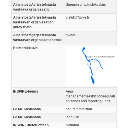
Aineistosta/järjestelmästä
Suomen ympäristökeskus
vastaava organisaatio
Aineistosta/järjestelmästä
gistuki@syke.fi
vastaavan organisaation
yhteystieto
Aineistosta/järjestelmästä
owner
vastaavan organisaation rooli
Esimerkkikuva
INSPIRE-teema
Area
management/restriction/regulati
on zones and reporting units
GEMET-asiasana
nature protection
GEMET-asiasana
land use
INSPIRE-tietotuotteen
National