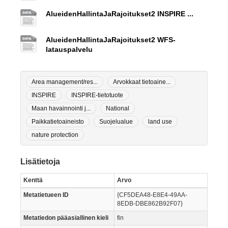
AlueidenHallintaJaRajoitukset2 INSPIRE ...
AlueidenHallintaJaRajoitukset2 WFS-
latauspalvelu
Area management/res...
Arvokkaat tietoaine...
INSPIRE
INSPIRE-tietotuote
Maan havainnointi j...
National
Paikkatietoaineisto
Suojelualue
land use
nature protection
Lisätietoja
Kenttä
Arvo
Metatietueen ID
{CF5DEA48-E8E4-49AA-
8EDB-DBE862B92F07}
Metatiedon pääasiallinen kieli
fin