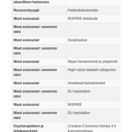
alueellinen kattavuus
Resurssityyppi
Paikkatietoaineisto
Muut asiasanat
INSPIRE-tietotuote
Muut asiasanat: sanaston
nimi
Muut asiasanat
Suojelualue
Muut asiasanat: sanaston
nimi
Muut asiasanat
Maan havainnointi ja ympäristö
Muut asiasanat: sanaston
High-value dataset categories
nimi
Muut asiasanat
Arvokkaat tietoaineistot
Muut asiasanat: sanaston
EU legislation
nimi
Muut asiasanat
INSPIRE
Muut asiasanat: sanaston
EU legislation
nimi
Käyttörajoitteet ja
Creative Commons Nimeä 4.0
lähdemerkintä
Kansainvälinen