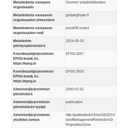
Metatiedosta vastaava
Suomen ympäristökeskus
organisaatio
Metatiedosta vastaavan
gistuki@syke.fi
organisaation yhteystieto
Metatiedosta vastaavan
pointOfContact
organisaation rooli
Metatiedon
2024-05-20
päivityspäivämäärä
Koordinaattijärjestelmän
EPSG:3067
EPSG-koodi, ks.
https://epsg.io
Koordinaattijärjestelmän
EPSG:3035
EPSG-koodi, ks.
https://epsg.io
Aineiston/järjestelmän
2000-01-01
päivämäärä
Aineiston/järjestelmän
publication
päivämäärän tyyppi
Aineiston/järjestelmän
http://paikkatiedot.fi/so/1002018
yksilöivä tunnus
/am/ManagementRestrictionOr
RegulationZone