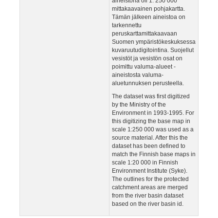
aineistona oli 1: 250 000
mittakaavainen pohjakartta.
Tämän jälkeen aineistoa on
tarkennettu
peruskarttamittakaavaan
Suomen ympäristökeskuksessa
kuvaruutudigitointina. Suojellut
vesistöt ja vesistön osat on
poimittu valuma-alueet -
aineistosta valuma-
aluetunnuksen perusteella.
The dataset was first digitized
by the Ministry of the
Environment in 1993-1995. For
this digitizing the base map in
scale 1:250 000 was used as a
source material. After this the
dataset has been defined to
match the Finnish base maps in
scale 1:20 000 in Finnish
Environment Institute (Syke).
The outlines for the protected
catchment areas are merged
from the river basin dataset
based on the river basin id.