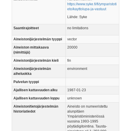
https://www.syke.fi/fi/ymparistoti
eto/kayttolupa-ja-vastuut
Lähde: Syke
Saantirajoitteet
no limitations
Aineiston/järjestelmän tyyppi
vector
Aineiston mittakaava
20000
(nimittäjä)
Aineiston/järjestelmän kieli
fin
Aineiston/järjestelmän
environment
aiheluokka
Palvelun tyyppi
Ajallisen kattavuuden alku
1987-01-23
Ajallisen kattavuuden loppu
unknown
Aineiston/tietojärjestelmän
Aineisto on numeeristettu
historiatiedot
alunpitäen
Ympäristöministeriössä
vuosina 1993-1995
pöytädigitointina. Tausta-