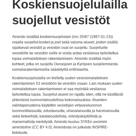
Koskiensuojelulailla
suojellut vesistöt
Aineisto sisältää koskiensuojelulain (nro 35/87 (1987-01-23))
nojalla suojellut kosket ja joet sekä valuma-alueet, joiden sisällä
sijaitsevat vesistöt ja vesistön osat on suojeltu. Suojelluille
vesistöille tai vesistön osille ei voida antaa vesilaissa tarkoitettua
lupaa voimalaitoksen rakentamiseen. Aineisto sisältää myös
kohteet, jotka on suojeltu Ounasjoen ja Kyröjoen suojelemisesta
voimalarakentamisella säädetyillä erillislaeilla.
Koskiensuojelulailla on kielletty uuden vesivoimalaitoksen
rakentaminen 53 vesistöön tai vesistön osaan. Lain mukaan uuden
voimalaitoksen rakentamiseen ei saa myöntää vesilaissa
tarkoitettua lupaa. Suojellut alueet on rajattu siten, että ne käsittävät
yhtenäisiä luonnontaloudellisia kokonaisuuksia. Alueiden
valintaperusteina käytettiin vesistöjen virtavesiluonnon
luonnontilaisuutta, edustavuutta, uhanalaisuutta ja harvinaisuutta
sekä tieteellistä, kalataloudellista, virkistyskäytöllistä ja
maisemallista merkitystä. Aineisto kuuluu SYKEn avoimiin
aineistoihin (CC BY 4.0). Aineistosta on julkaistu INSPIRE-
tietotuote.