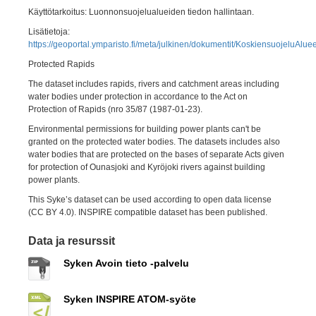
Käyttötarkoitus: Luonnonsuojelualueiden tiedon hallintaan.
Lisätietoja:
https://geoportal.ymparisto.fi/meta/julkinen/dokumentit/KoskiensuojeluAluee
Protected Rapids
The dataset includes rapids, rivers and catchment areas including
water bodies under protection in accordance to the Act on
Protection of Rapids (nro 35/87 (1987-01-23).
Environmental permissions for building power plants can't be
granted on the protected water bodies. The datasets includes also
water bodies that are protected on the bases of separate Acts given
for protection of Ounasjoki and Kyröjoki rivers against building
power plants.
This Syke’s dataset can be used according to open data license
(CC BY 4.0). INSPIRE compatible dataset has been published.
Data ja resurssit
Syken Avoin tieto -palvelu
Syken INSPIRE ATOM-syöte