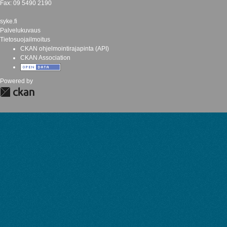
Fax: 09 5490 2190
syke.fi
Palvelukuvaus
Tietosuojailmoitus
CKAN ohjelmointirajapinta (API)
CKAN Association
Powered by