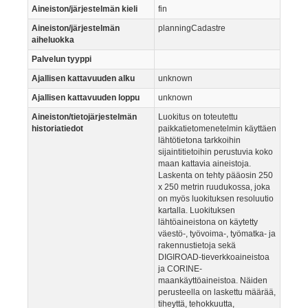
Aineiston/järjestelmän kieli
fin
Aineiston/järjestelmän
planningCadastre
aiheluokka
Palvelun tyyppi
Ajallisen kattavuuden alku
unknown
Ajallisen kattavuuden loppu
unknown
Aineiston/tietojärjestelmän
Luokitus on toteutettu
historiatiedot
paikkatietomenetelmin käyttäen
lähtötietona tarkkoihin
sijaintitietoihin perustuvia koko
maan kattavia aineistoja.
Laskenta on tehty pääosin 250
x 250 metrin ruudukossa, joka
on myös luokituksen resoluutio
kartalla. Luokituksen
lähtöaineistona on käytetty
väestö-, työvoima-, työmatka- ja
rakennustietoja sekä
DIGIROAD-tieverkkoaineistoa
ja CORINE-
maankäyttöaineistoa. Näiden
perusteella on laskettu määrää,
tiheyttä, tehokkuutta,