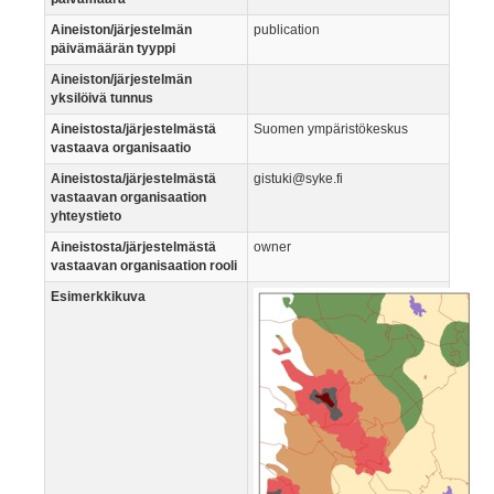
Aineiston/järjestelmän
publication
päivämäärän tyyppi
Aineiston/järjestelmän
yksilöivä tunnus
Aineistosta/järjestelmästä
Suomen ympäristökeskus
vastaava organisaatio
Aineistosta/järjestelmästä
gistuki@syke.fi
vastaavan organisaation
yhteystieto
Aineistosta/järjestelmästä
owner
vastaavan organisaation rooli
Esimerkkikuva