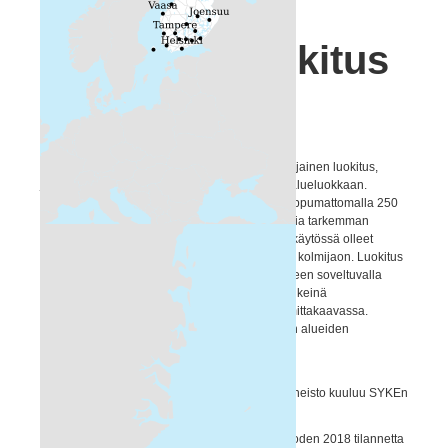
Kaupunki-
maaseutu-luokitus
(YKR)
Kaupunki-maaseutu-luokitus on paikkatietopohjainen luokitus,
jossa Suomen alueet luokitellaan seitsemään alueluokkaan.
Luokitus on toteutettu hallinnollisista rajoista riippumattomalla 250
metrin tilastoruutujaolla, joka mahdollistaa kuntia tarkemman
alueiden luokittelun. Luokitus korvaa aiemmin käytössä olleet
kaupunki-maaseutu-luokituksen ja maaseudun kolmijaon. Luokitus
on muodostettu valtakunnalliseen karttaesitykseen soveltuvalla
yleistystasolla, jossa eri alueluokat erottuvat selkeinä
kokonaisuuksia koko maata kuvaavan kartan mittakaavassa.
Luokituksen avulla saadaan tietoa erityyppisten alueiden
kehityksestä koko maan tasolla.
Alueluokkien kuvaukset ja lisätietoa:
www.ymparisto.fi/kaupunkimaaseutuluokitus Aineisto kuuluu SYKEn
avoimiin aineistoihin (CC BY 4.0).
Luokituksesta on olemassa vuoden 2010 ja vuoden 2018 tilannetta