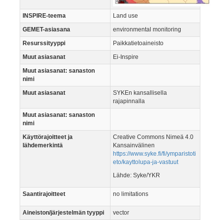
INSPIRE-teema
Land use
GEMET-asiasana
environmental monitoring
Resurssityyppi
Paikkatietoaineisto
Muut asiasanat
Ei-Inspire
Muut asiasanat: sanaston
nimi
Muut asiasanat
SYKEn kansallisella
rajapinnalla
Muut asiasanat: sanaston
nimi
Käyttörajoitteet ja
Creative Commons Nimeä 4.0
lähdemerkintä
Kansainvälinen
https://www.syke.fi/fi/ymparistoti
eto/kayttolupa-ja-vastuut
Lähde: Syke/YKR
Saantirajoitteet
no limitations
Aineiston/järjestelmän tyyppi
vector