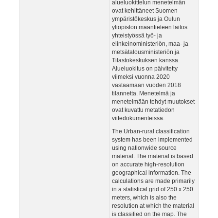
alueluokittelun menetelmän
ovat kehittäneet Suomen
ympäristökeskus ja Oulun
yliopiston maantieteen laitos
yhteistyössä työ- ja
elinkeinoministeriön, maa- ja
metsätalousministeriön ja
Tilastokeskuksen kanssa.
Alueluokitus on päivitetty
viimeksi vuonna 2020
vastaamaan vuoden 2018
tilannetta. Menetelmä ja
menetelmään tehdyt muutokset
ovat kuvattu metatiedon
viitedokumenteissa.
The Urban-rural classification
system has been implemented
using nationwide source
material. The material is based
on accurate high-resolution
geographical information. The
calculations are made primarily
in a statistical grid of 250 x 250
meters, which is also the
resolution at which the material
is classified on the map. The