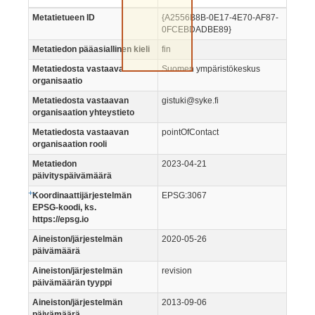
Metatietueen ID
{A2556B8B-0E17-4E70-AF87-
0FCEBDADBE89}
Metatiedon pääasiallinen kieli
fin
Metatiedosta vastaava
Suomen ympäristökeskus
organisaatio
Metatiedosta vastaavan
gistuki@syke.fi
organisaation yhteystieto
Metatiedosta vastaavan
pointOfContact
organisaation rooli
Metatiedon
2023-04-21
päivityspäivämäärä
+
-
Koordinaattijärjestelmän
EPSG:3067
EPSG-koodi, ks.
https://epsg.io
Aineiston/järjestelmän
2020-05-26
päivämäärä
Aineiston/järjestelmän
revision
päivämäärän tyyppi
Aineiston/järjestelmän
2013-09-06
päivämäärä