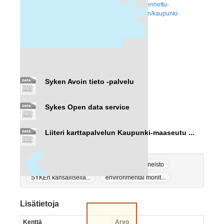
More information:
https://www.ymparisto.fi/fi/rakennettu-
ymparisto/kaupunkiseudut-ja-kaupungistuminen/kaupunki-
maaseutuluokitus
http://hdl.handle.net/10138/315440
http://hdl.handle.net/10138/135861
Data ja resurssit
Syken Avoin tieto -palvelu
Sykes Open data service
Liiteri karttapalvelun Kaupunki-maaseutu ...
Ei-Inspire
Land use
Paikkatietoaineisto
SYKEn kansallisella...
environmental monit...
Lisätietoja
Kenttä
Arvo