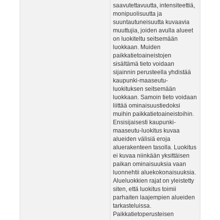
saavutettavuutta, intensiteettiä,
monipuolisuutta ja
suuntautuneisuutta kuvaavia
muuttujia, joiden avulla alueet
on luokiteltu seitsemään
luokkaan. Muiden
paikkatietoaineistojen
sisältämä tieto voidaan
sijainnin perusteella yhdistää
kaupunki-maaseutu-
luokituksen seitsemään
luokkaan. Samoin tieto voidaan
liittää ominaisuustiedoksi
muihin paikkatietoaineistoihin.
Ensisijaisesti kaupunki-
maaseutu-luokitus kuvaa
alueiden välisiä eroja
aluerakenteen tasolla. Luokitus
ei kuvaa niinkään yksittäisen
paikan ominaisuuksia vaan
luonnehtii aluekokonaisuuksia.
Alueluokkien rajat on yleistetty
siten, että luokitus toimii
parhaiten laajempien alueiden
tarkasteluissa.
Paikkatietoperusteisen