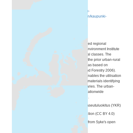
kuvaavat versiot.
Lisätietoja:
https://www.ymparisto.fi/fi/rakennettu-
ymparisto/kaupunkiseudut-ja-kaupungistuminen/kaupunki-
maaseutuluokitus
http://hdl.handle.net/10138/315440
http://hdl.handle.net/10138/135861
The YKR Urban-rural classification is a GIS based regional
classification system produced by the Finnish Environment Institute
(Syke). It structures Finland using seven regional classes. The
Urban-rural classification and its criteria reform the prior urban-rural
regional classification and trisection of rural areas based on
municipal boundaries (Ministry of Agriculture and Forestry 2006).
The regional classification based on GIS data enables the utilisation
of Finland’s extensive and comprehensive GIS materials identifying
various regions regardless of municipal boundaries. The urban-
rural classification makes it possible to gather nationwide
information on regional development in Finland.
The Finnish title of this dataset is Kaupunki-maaseutuluokitus (YKR)
This dataset belongs to Syke’s open data collection (CC BY 4.0)
The YKR Urban-rural classification is available from Syke's open
information service and represents year 2010.