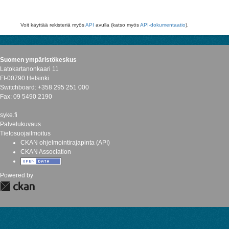
Voit käyttää rekisteriä myös
API
avulla (katso myös
API-dokumentaatio
).
Suomen ympäristökeskus
Latokartanonkaari 11
FI-00790 Helsinki
Switchboard: +358 295 251 000
Fax: 09 5490 2190
syke.fi
Palvelukuvaus
Tietosuojailmoitus
CKAN ohjelmointirajapinta (API)
CKAN Association
Powered by