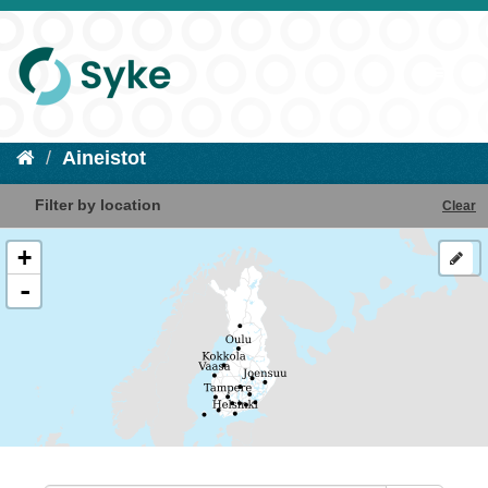
Aineistot
Filter by location
Clear
+
-