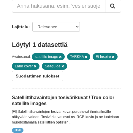
Lajittelu
Löytyi 1 datasettiä
Avainsanat:
satellite image
TARKKA
Ei-Inspire
Land cover
Seaguide
Suodattimen tulokset
Satelliittihavaintojen tosivärikuvat / True-color
satellite images
[FI] Satelliittihavaintojen tosivärikuvat perustuvat ihmissilmälle
näkyvään valoon. Tosivärikuvat ovat ns. RGB-kuvia ja ne tuotetaan
muodostamalla satelliittien optisten...
HTML