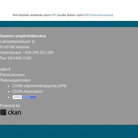
Voit käyttää rekisteriä myös
API
avulla (katso myös
API-dokumentaatio
).
Suomen ympäristökeskus
Latokartanonkaari 11
FI-00790 Helsinki
Switchboard: +358 295 251 000
Fax: 09 5490 2190
syke.fi
Palvelukuvaus
Tietosuojailmoitus
CKAN ohjelmointirajapinta (API)
CKAN Association
Powered by