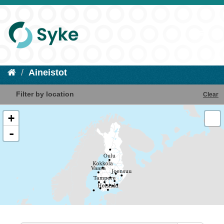
Aineistot
Filter by location
Clear
+
-