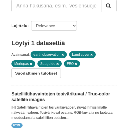
Lajittelu
Löytyi 1 datasettiä
Avainsanat:
earth observation
Land cover
Meriopas
Seaguide
FEO
Suodattimen tulokset
Satelliittihavaintojen tosivärikuvat / True-color
satellite images
[FI] Satelliittihavaintojen tosivärikuvat perustuvat ihmissilmälle
näkyvään valoon. Tosivärikuvat ovat ns. RGB-kuvia ja ne tuotetaan
muodostamalla satelliittien optisten...
HTML