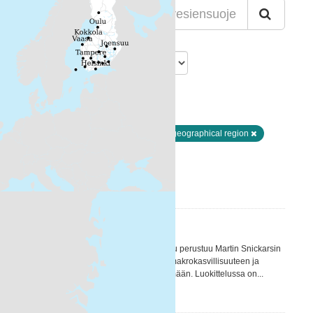
Lajittelu
Löytyi 2 aineistoa
Muodot:
WFS
Avainsanat:
biogeographical region
Paikkatietoaineisto
Suodattimen tulokset
Nannut-luokittelu
NANNUT-LUOKITTELU Nannut-työkalu perustuu Martin Snickarsin
NANNUT –hankkeessa kehittämään, makrokasvillisuuteen ja
sinisimpukoihin keskittyvään menetelmään. Luokittelussa on...
WMS
WFS