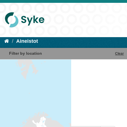
Aineistot
Filter by location
Clear