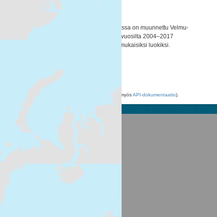
HUB-biotooppiluokittelu
HUB BIOTOOPPILUOKITUS Karttatasossa on muunnettu Velmu-
hankkeen sukellus ja videointiaineisto vuosilta 2004–2017
HELCOM HUB –biotooppiluokituksen mukaisiksi luokiksi.
Luokitus...
WMS
WFS
Voit käyttää rekisteriä myös
API
avulla (katso myös
API-dokumentaatio
).
Suomen ympäristökeskus
Latokartanonkaari 11
FI-00790 Helsinki
Switchboard: +358 295 251 000
Fax: 09 5490 2190
syke.fi
Palvelukuvaus
Tietosuojailmoitus
CKAN ohjelmointirajapinta (API)
CKAN Association