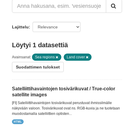
Lajittelu
Löytyi 1 datasettiä
Avainsanat:
Sea regions
Land cover
Suodattimen tulokset
Satelliittihavaintojen tosivärikuvat / True-color
satellite images
[FI] Satelliittihavaintojen tosivärikuvat perustuvat ihmissilmälle
näkyvään valoon. Tosivärikuvat ovat ns. RGB-kuvia ja ne tuotetaan
muodostamalla satelliittien optisten...
HTML