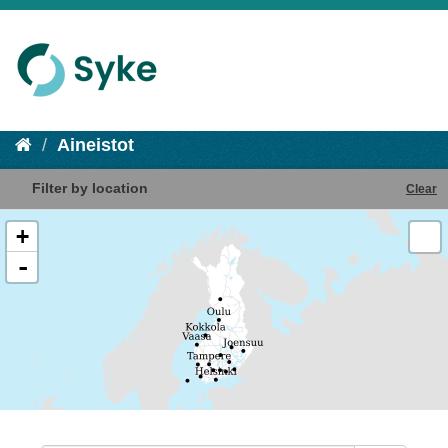
Aineistot
Filter by location
Clear
+
-