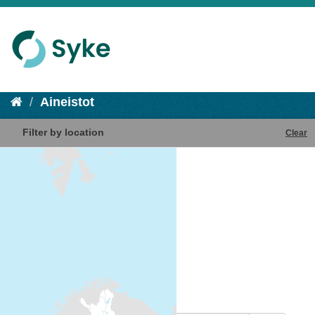
Aineistot
Filter by location
Clear