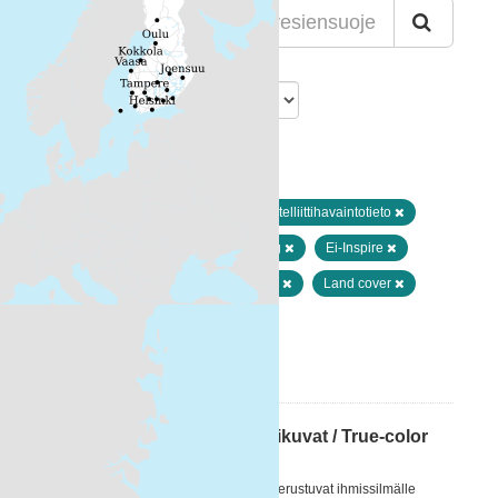
Lajittelu
Löytyi 1 datasettiä
Muodot:
HTML
Avainsanat:
Satelliittihavaintotieto
satellite image
remote sensing
Ei-Inspire
earth observation
Sea regions
Land cover
Seaguide
FEO
Suodattimen tulokset
Satelliittihavaintojen tosivärikuvat / True-color
satellite images
[FI] Satelliittihavaintojen tosivärikuvat perustuvat ihmissilmälle