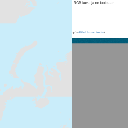
näkyvään valoon. Tosivärikuvat ovat ns. RGB-kuvia ja ne tuotetaan
muodostamalla satelliittien optisten...
HTML
Voit käyttää rekisteriä myös
API
avulla (katso myös
API-dokumentaatio
).
Suomen ympäristökeskus
Latokartanonkaari 11
FI-00790 Helsinki
Switchboard: +358 295 251 000
Fax: 09 5490 2190
syke.fi
Palvelukuvaus
Tietosuojailmoitus
CKAN ohjelmointirajapinta (API)
CKAN Association
Powered by