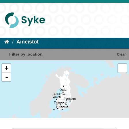
Aineistot
Filter by location
Clear
+
-