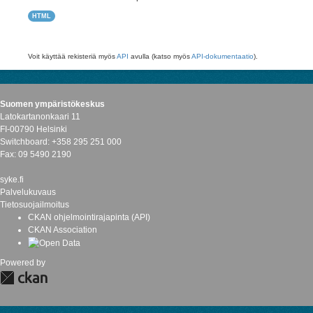
HTML
Voit käyttää rekisteriä myös
API
avulla (katso myös
API-dokumentaatio
).
Suomen ympäristökeskus
Latokartanonkaari 11
FI-00790 Helsinki
Switchboard: +358 295 251 000
Fax: 09 5490 2190
syke.fi
Palvelukuvaus
Tietosuojailmoitus
CKAN ohjelmointirajapinta (API)
CKAN Association
Powered by