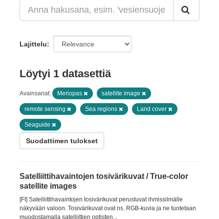
Lajittelu
Löytyi 1 datasettiä
Avainsanat:
Meriopas
satellite image
remote sensing
Sea regions
Land cover
Seaguide
Suodattimen tulokset
Satelliittihavaintojen tosivärikuvat / True-color
satellite images
[FI] Satelliittihavaintojen tosivärikuvat perustuvat ihmissilmälle
näkyvään valoon. Tosivärikuvat ovat ns. RGB-kuvia ja ne tuotetaan
muodostamalla satelliittien optisten...