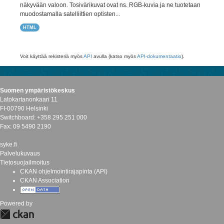
näkyvään valoon. Tosivärikuvat ovat ns. RGB-kuvia ja ne tuotetaan
muodostamalla satelliittien optisten...
HTML
Voit käyttää rekisteriä myös
API
avulla (katso myös
API-dokumentaatio
).
Suomen ympäristökeskus
Latokartanonkaari 11
FI-00790 Helsinki
Switchboard: +358 295 251 000
Fax: 09 5490 2190
syke.fi
Palvelukuvaus
Tietosuojailmoitus
CKAN ohjelmointirajapinta (API)
CKAN Association
Powered by