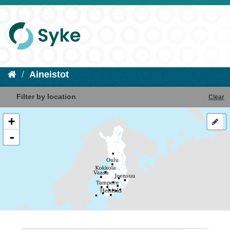
Aineistot
Filter by location
Clear
+
-