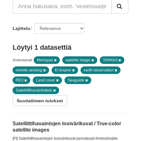
Lajittelu
Löytyi 1 datasettiä
Avainsanat:
Meriopas
satellite image
TARKKA
remote sensing
Ei-Inspire
earth observation
FEO
Land cover
Seaguide
Satelliittihavaintotieto
Suodattimen tulokset
Satelliittihavaintojen tosivärikuvat / True-color
satellite images
[FI] Satelliittihavaintojen tosivärikuvat perustuvat ihmissilmälle