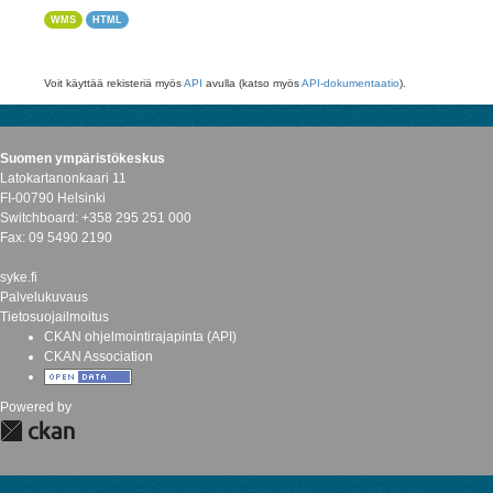
WMS
HTML
Voit käyttää rekisteriä myös
API
avulla (katso myös
API-dokumentaatio
).
Suomen ympäristökeskus
Latokartanonkaari 11
FI-00790 Helsinki
Switchboard: +358 295 251 000
Fax: 09 5490 2190
syke.fi
Palvelukuvaus
Tietosuojailmoitus
CKAN ohjelmointirajapinta (API)
CKAN Association
Powered by