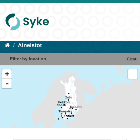
Aineistot
Filter by location
Clear
+
-