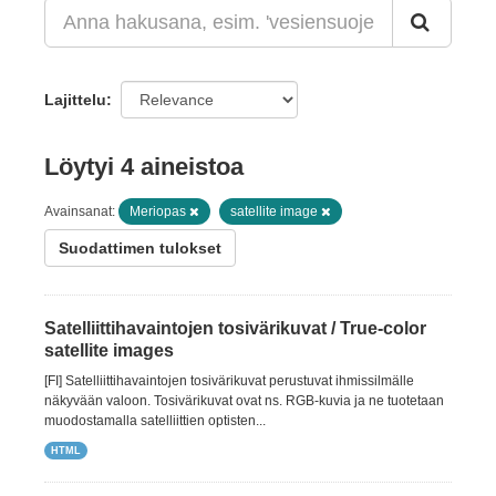
Lajittelu
Löytyi 4 aineistoa
Avainsanat:
Meriopas
satellite image
Suodattimen tulokset
Satelliittihavaintojen tosivärikuvat / True-color
satellite images
[FI] Satelliittihavaintojen tosivärikuvat perustuvat ihmissilmälle
näkyvään valoon. Tosivärikuvat ovat ns. RGB-kuvia ja ne tuotetaan
muodostamalla satelliittien optisten...
HTML