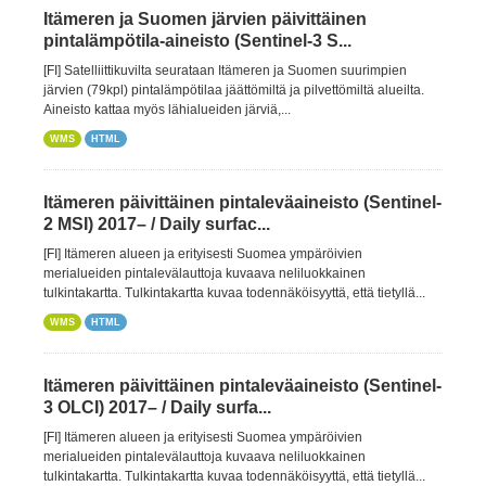
Itämeren ja Suomen järvien päivittäinen
pintalämpötila-aineisto (Sentinel-3 S...
[FI] Satelliittikuvilta seurataan Itämeren ja Suomen suurimpien
järvien (79kpl) pintalämpötilaa jäättömiltä ja pilvettömiltä alueilta.
Aineisto kattaa myös lähialueiden järviä,...
WMS
HTML
Itämeren päivittäinen pintaleväaineisto (Sentinel-
2 MSI) 2017– / Daily surfac...
[FI] Itämeren alueen ja erityisesti Suomea ympäröivien
merialueiden pintalevälauttoja kuvaava neliluokkainen
tulkintakartta. Tulkintakartta kuvaa todennäköisyyttä, että tietyllä...
WMS
HTML
Itämeren päivittäinen pintaleväaineisto (Sentinel-
3 OLCI) 2017– / Daily surfa...
[FI] Itämeren alueen ja erityisesti Suomea ympäröivien
merialueiden pintalevälauttoja kuvaava neliluokkainen
tulkintakartta. Tulkintakartta kuvaa todennäköisyyttä, että tietyllä...