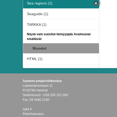
Sea regions (1)
Seaguide (1)
TARKKA (1)
Näytä vain suositut tietoyyppiä Avainsanat
sisältävät
Muodot
HTML (1)
Suomen ympäristökeskus
Latokartanonkaari 11
FI-00790 Helsinki
Switchboard: +358 295 251 000
Fax: 09 5490 2190
syke.fi
Palvelukuvaus