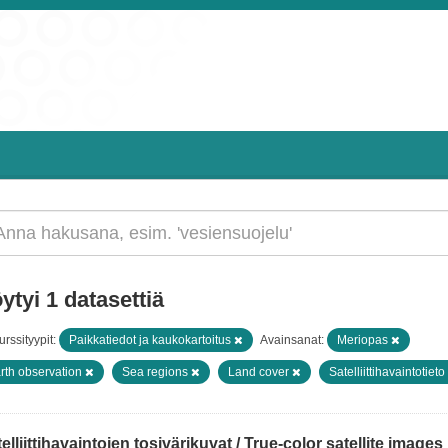
ytyi 1 datasettiä
rssityypit:
Paikkatiedot ja kaukokartoitus
Avainsanat:
Meriopas
rth observation
Sea regions
Land cover
Satelliittihavaintotieto
elliittihavaintojen tosivärikuvat / True-color satellite images