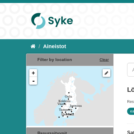
Aineistot
Filter by location
Clear
+
-
Lö
Resu
ea
Sat
Resurssityypit