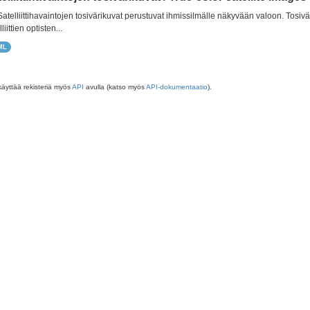
 Satelliittihavaintojen tosivärikuvat perustuvat ihmissilmälle näkyvään valoon. Tos
liittien optisten...
ML
käyttää rekisteriä myös
API
avulla (katso myös
API-dokumentaatio
).