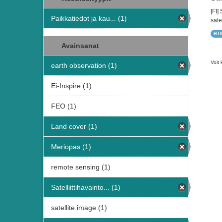
[FI]
Paikkatiedot ja kau... (1)
satel
HT
Avainsanat
Voit 
earth observation (1)
Ei-Inspire (1)
FEO (1)
Land cover (1)
Meriopas (1)
remote sensing (1)
Satelliittihavainto... (1)
satellite image (1)