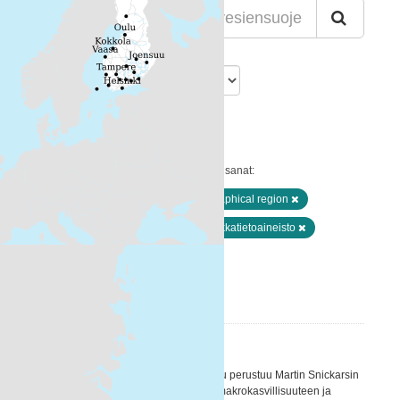
Lajittelu
Löytyi 2 aineistoa
Muodot:
WFS
WMS
Avainsanat:
Meriluonto ja lajisto
biogeographical region
itämeri.fi
Ei-Inspire
Paikkatietoaineisto
Sea regions
Suodattimen tulokset
Nannut-luokittelu
NANNUT-LUOKITTELU Nannut-työkalu perustuu Martin Snickarsin
NANNUT –hankkeessa kehittämään, makrokasvillisuuteen ja