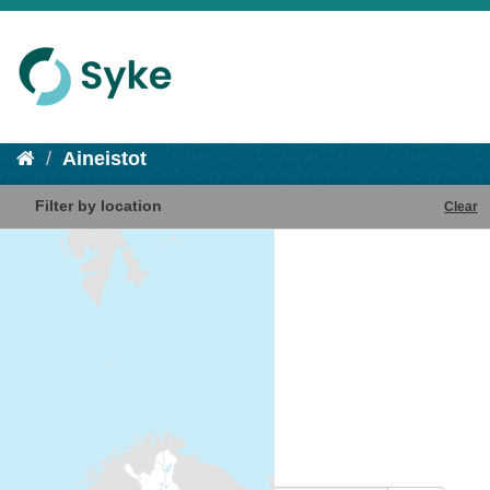
Aineistot
Filter by location
Clear