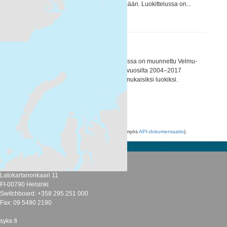
sinisimpukoihin keskittyvään menetelmään. Luokittelussa on...
WMS
WFS
HUB-biotooppiluokittelu
HUB BIOTOOPPILUOKITUS Karttatasossa on muunnettu Velmu-
hankkeen sukellus ja videointiaineisto vuosilta 2004–2017
HELCOM HUB –biotooppiluokituksen mukaisiksi luokiksi.
Luokitus...
WMS
WFS
Voit käyttää rekisteriä myös
API
avulla (katso myös
API-dokumentaatio
).
Suomen ympäristökeskus
Latokartanonkaari 11
FI-00790 Helsinki
Switchboard: +358 295 251 000
Fax: 09 5490 2190
syke.fi