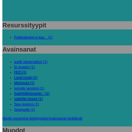
Resurssityypit
Paikkatiedot ja kau... (1)
Avainsanat
earth observation (1)
Ei-Inspire (1)
FEO (1)
Land cover (1)
Meriopas (1)
remote sensing (1)
Satelliittihavainto... (1)
satellite image (1)
Sea regions (1)
Seaguide (1)
Näytä useampia tietotyyppiä Avainsanat sisältävät
Muodot