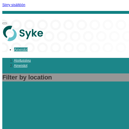
Siirry sisältöön
Aineistot
Aloitussivu
Aineistot
Filter by location