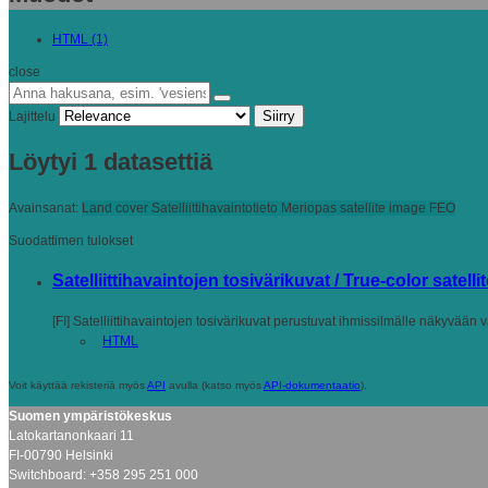
HTML (1)
close
Siirry
Lajittelu
Löytyi 1 datasettiä
Avainsanat:
Land cover
Satelliittihavaintotieto
Meriopas
satellite image
FEO
Suodattimen tulokset
Satelliittihavaintojen tosivärikuvat / True-color satell
[FI] Satelliittihavaintojen tosivärikuvat perustuvat ihmissilmälle näkyvään 
HTML
Voit käyttää rekisteriä myös
API
avulla (katso myös
API-dokumentaatio
).
Suomen ympäristökeskus
Latokartanonkaari 11
FI-00790 Helsinki
Switchboard: +358 295 251 000