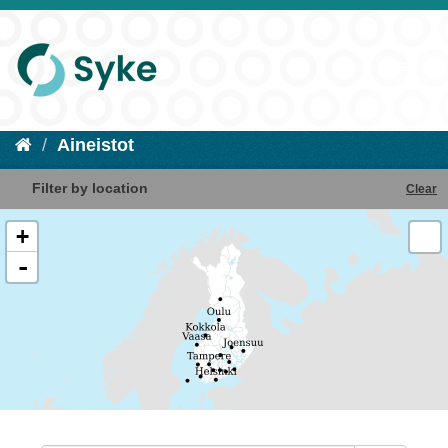
Aineistot
Filter by location
Clear
+
-