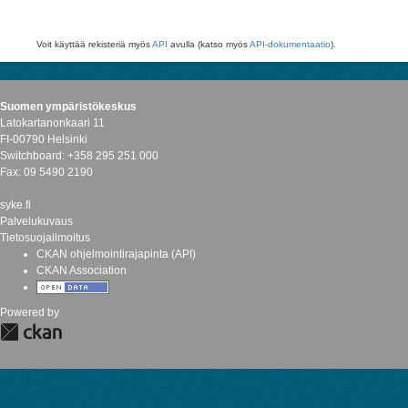
Voit käyttää rekisteriä myös
API
avulla (katso myös
API-dokumentaatio
).
Suomen ympäristökeskus
Latokartanonkaari 11
FI-00790 Helsinki
Switchboard: +358 295 251 000
Fax: 09 5490 2190
syke.fi
Palvelukuvaus
Tietosuojailmoitus
CKAN ohjelmointirajapinta (API)
CKAN Association
Powered by