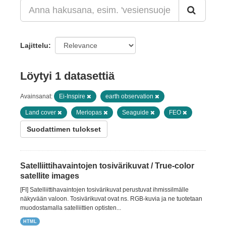
Lajittelu
Löytyi 1 datasettiä
Avainsanat:
Ei-Inspire
earth observation
Land cover
Meriopas
Seaguide
FEO
Suodattimen tulokset
Satelliittihavaintojen tosivärikuvat / True-color
satellite images
[FI] Satelliittihavaintojen tosivärikuvat perustuvat ihmissilmälle
näkyvään valoon. Tosivärikuvat ovat ns. RGB-kuvia ja ne tuotetaan
muodostamalla satelliittien optisten...
HTML