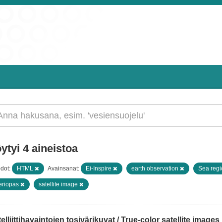
ytyi 4 aineistoa
dot:
HTML
Avainsanat:
Ei-Inspire
earth observation
Sea reg
eriopas
satellite image
elliittihavaintojen tosivärikuvat / True-color satellite images