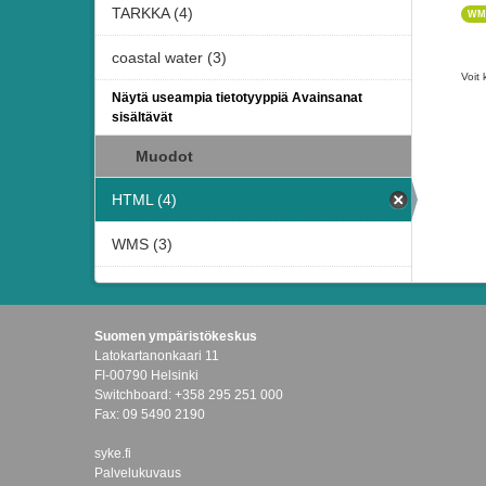
TARKKA (4)
WM
coastal water (3)
Voit 
Näytä useampia tietotyyppiä Avainsanat
sisältävät
Muodot
HTML (4)
WMS (3)
Suomen ympäristökeskus
Latokartanonkaari 11
FI-00790 Helsinki
Switchboard: +358 295 251 000
Fax: 09 5490 2190
syke.fi
Palvelukuvaus