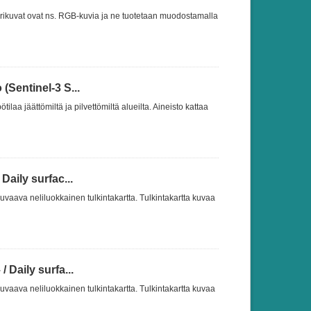
ivärikuvat ovat ns. RGB-kuvia ja ne tuotetaan muodostamalla
(Sentinel-3 S...
ilaa jäättömiltä ja pilvettömiltä alueilta. Aineisto kattaa
Daily surfac...
uvaava neliluokkainen tulkintakartta. Tulkintakartta kuvaa
 Daily surfa...
uvaava neliluokkainen tulkintakartta. Tulkintakartta kuvaa