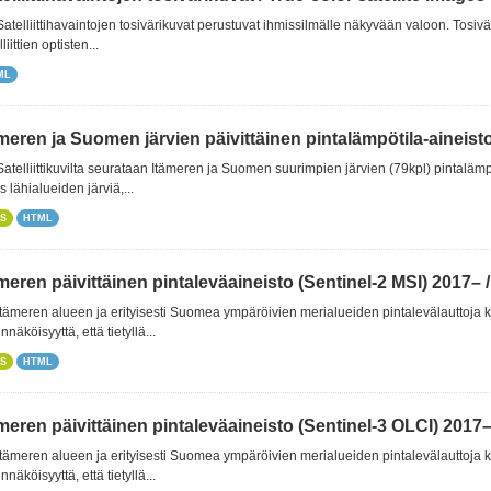
 Satelliittihavaintojen tosivärikuvat perustuvat ihmissilmälle näkyvään valoon. Tos
liittien optisten...
ML
meren ja Suomen järvien päivittäinen pintalämpötila-aineisto 
 Satelliittikuvilta seurataan Itämeren ja Suomen suurimpien järvien (79kpl) pintalämpöt
 lähialueiden järviä,...
S
HTML
meren päivittäinen pintaleväaineisto (Sentinel-2 MSI) 2017– / 
 Itämeren alueen ja erityisesti Suomea ympäröivien merialueiden pintalevälauttoja k
nnäköisyyttä, että tietyllä...
S
HTML
meren päivittäinen pintaleväaineisto (Sentinel-3 OLCI) 2017– /
 Itämeren alueen ja erityisesti Suomea ympäröivien merialueiden pintalevälauttoja k
nnäköisyyttä, että tietyllä...