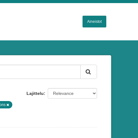
Aineistot
Lajittelu
ions