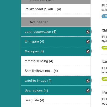
[FI]
Paikkatiedot ja kau... (4)
satel
HT
Avainsanat
Itä
earth observation (4)
[FI]
Ei-Inspire (4)
myös
WM
Meriopas (4)
remote sensing (4)
Itä
[FI]
Satelliittihavainto... (4)
tode
WM
satellite image (4)
Sea regions (4)
Itä
[FI]
Seaguide (4)
tode