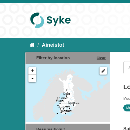
Aineistot
Filter by location
Clear
+
-
Lö
Muo
M
Sat
Resurssityypit