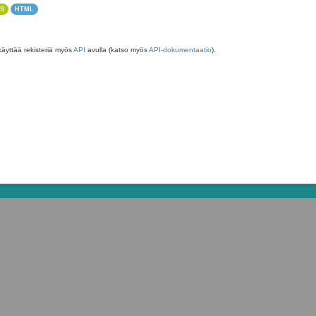
S
HTML
käyttää rekisteriä myös
API
avulla (katso myös
API-dokumentaatio
).