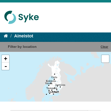
Aineistot
Filter by location
Clear
+
-