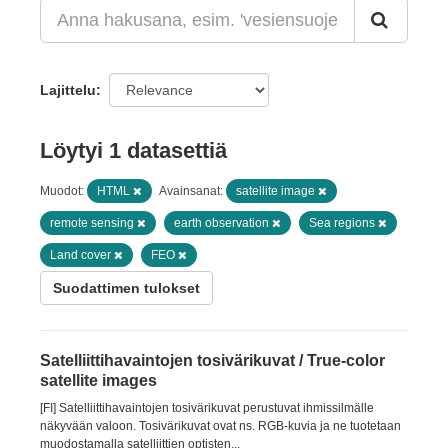
Lajittelu
Löytyi 1 datasettiä
Muodot:
HTML
Avainsanat:
satellite image
remote sensing
earth observation
Sea regions
Land cover
FEO
Suodattimen tulokset
Satelliittihavaintojen tosivärikuvat / True-color
satellite images
[FI] Satelliittihavaintojen tosivärikuvat perustuvat ihmissilmälle
näkyvään valoon. Tosivärikuvat ovat ns. RGB-kuvia ja ne tuotetaan
muodostamalla satelliittien optisten...