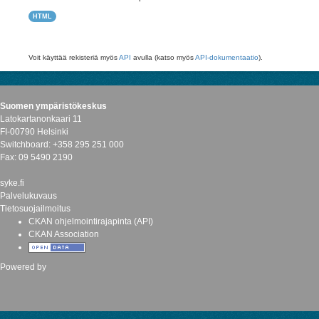
HTML
Voit käyttää rekisteriä myös
API
avulla (katso myös
API-dokumentaatio
).
Suomen ympäristökeskus
Latokartanonkaari 11
FI-00790 Helsinki
Switchboard: +358 295 251 000
Fax: 09 5490 2190
syke.fi
Palvelukuvaus
Tietosuojailmoitus
CKAN ohjelmointirajapinta (API)
CKAN Association
Powered by