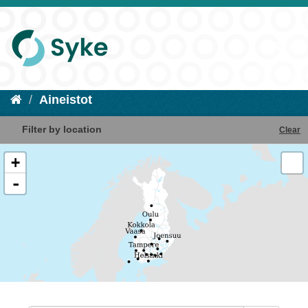
Aineistot
Filter by location
Clear
+
-