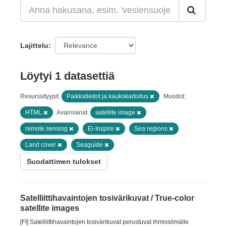
Lajittelu
Löytyi 1 datasettiä
Resurssityypit:
Paikkatiedot ja kaukokartoitus
Muodot:
HTML
Avainsanat:
satellite image
remote sensing
Ei-Inspire
Sea regions
Land cover
Seaguide
Suodattimen tulokset
Satelliittihavaintojen tosivärikuvat / True-color
satellite images
[FI] Satelliittihavaintojen tosivärikuvat perustuvat ihmissilmälle