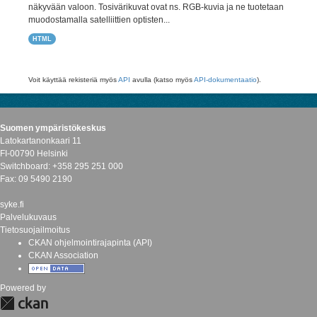
näkyvään valoon. Tosivärikuvat ovat ns. RGB-kuvia ja ne tuotetaan
muodostamalla satelliittien optisten...
HTML
Voit käyttää rekisteriä myös
API
avulla (katso myös
API-dokumentaatio
).
Suomen ympäristökeskus
Latokartanonkaari 11
FI-00790 Helsinki
Switchboard: +358 295 251 000
Fax: 09 5490 2190
syke.fi
Palvelukuvaus
Tietosuojailmoitus
CKAN ohjelmointirajapinta (API)
CKAN Association
Powered by