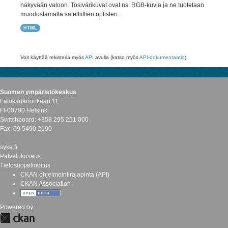
näkyvään valoon. Tosivärikuvat ovat ns. RGB-kuvia ja ne tuotetaan
muodostamalla satelliittien optisten...
HTML
Voit käyttää rekisteriä myös
API
avulla (katso myös
API-dokumentaatio
).
Suomen ympäristökeskus
Latokartanonkaari 11
FI-00790 Helsinki
Switchboard: +358 295 251 000
Fax: 09 5490 2190
syke.fi
Palvelukuvaus
Tietosuojailmoitus
CKAN ohjelmointirajapinta (API)
CKAN Association
Powered by