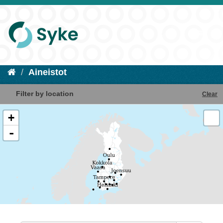
Aineistot
Filter by location
Clear
+
-