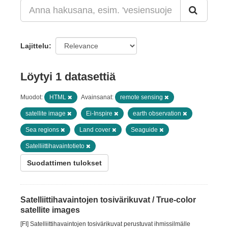
Lajittelu
Löytyi 1 datasettiä
Muodot:
HTML
Avainsanat:
remote sensing
satellite image
Ei-Inspire
earth observation
Sea regions
Land cover
Seaguide
Satelliittihavaintotieto
Suodattimen tulokset
Satelliittihavaintojen tosivärikuvat / True-color
satellite images
[FI] Satelliittihavaintojen tosivärikuvat perustuvat ihmissilmälle