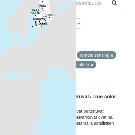
Lajittelu
Löytyi 2 aineistoa
Muodot:
HTML
Avainsanat:
remote sensing
Land cover
Satelliittihavaintotieto
Suodattimen tulokset
Satelliittihavaintojen tosivärikuvat / True-color
satellite images
[FI] Satelliittihavaintojen tosivärikuvat perustuvat
ihmissilmälle näkyvään valoon. Tosivärikuvat ovat ns.
RGB-kuvia ja ne tuotetaan muodostamalla satelliittien
optisten...