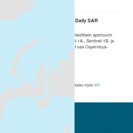
HTML
Päivittäiset tutkahavainnot / Daily SAR
observations
[FI]Tutkahavainnot perustuvat synteettisen apertuurin
tutkan (SAR) havaintoihin Sentinel-1A-, Sentinel-1B- ja
Sentinel-1C satelliiteilta, jotka ovat osa Copernicus-
ohjelman...
HTML
Voit käyttää rekisteriä myös
API
avulla (katso myös
API-
dokumentaatio
).
Suomen ympäristökeskus
Latokartanonkaari 11
FI-00790 Helsinki