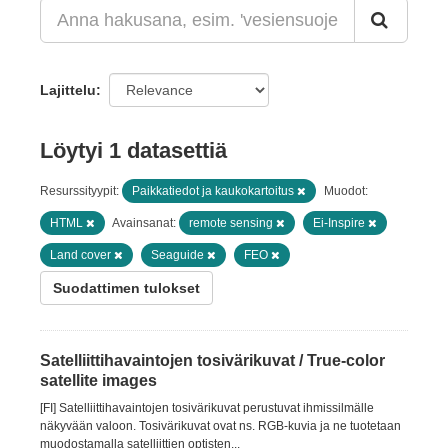
Lajittelu
Löytyi 1 datasettiä
Resurssityypit:
Paikkatiedot ja kaukokartoitus
Muodot:
HTML
Avainsanat:
remote sensing
Ei-Inspire
Land cover
Seaguide
FEO
Suodattimen tulokset
Satelliittihavaintojen tosivärikuvat / True-color
satellite images
[FI] Satelliittihavaintojen tosivärikuvat perustuvat ihmissilmälle
näkyvään valoon. Tosivärikuvat ovat ns. RGB-kuvia ja ne tuotetaan
muodostamalla satelliittien optisten...