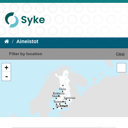
Aineistot
Filter by location
Clear
+
-