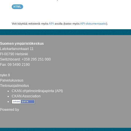
HTML
Voit käyttää rekisteriä myös
API
avulla (katso myös
API-dokumentaatio
).
Suomen ympäristökeskus
Latokartanonkaari 11
FI-00790 Helsinki
Switchboard: +358 295 251 000
Fax: 09 5490 2190
syke.fi
Palvelukuvaus
Tietosuojailmoitus
CKAN ohjelmointirajapinta (API)
CKAN Association
Powered by