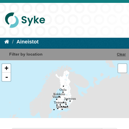
Aineistot
Filter by location
Clear
+
-