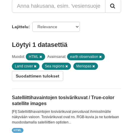
Lajittelu
Löytyi 1 datasettiä
Muodot:
HTML
Avainsanat:
earth observation
Land cover
Sea regions
Meriopas
Suodattimen tulokset
Satelliittihavaintojen tosivärikuvat / True-color
satellite images
[FI] Satelliittihavaintojen tosivärikuvat perustuvat ihmissilmälle
näkyvään valoon. Tosivärikuvat ovat ns. RGB-kuvia ja ne tuotetaan
muodostamalla satelliittien optisten...
HTML