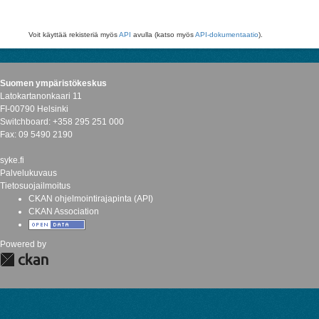
Voit käyttää rekisteriä myös
API
avulla (katso myös
API-dokumentaatio
).
Suomen ympäristökeskus
Latokartanonkaari 11
FI-00790 Helsinki
Switchboard: +358 295 251 000
Fax: 09 5490 2190
syke.fi
Palvelukuvaus
Tietosuojailmoitus
CKAN ohjelmointirajapinta (API)
CKAN Association
Powered by