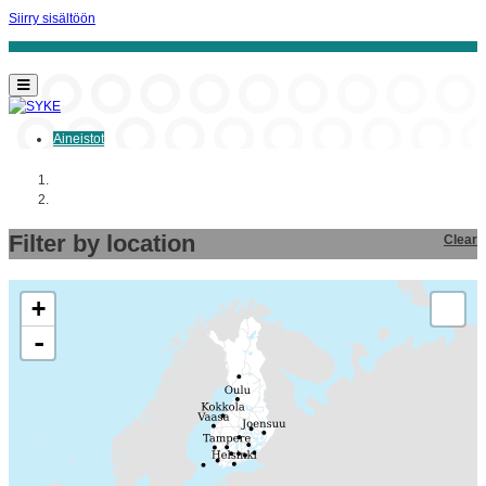
Siirry sisältöön
Aineistot
Aloitussivu
Aineistot
Filter by location
Clear
+
-