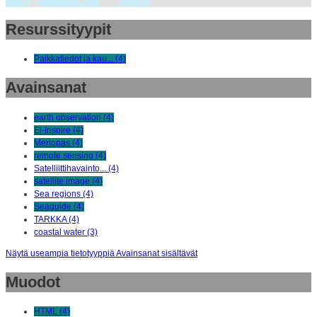
Resurssityypit
Paikkatiedot ja kau... (4)
Avainsanat
earth observation (4)
Ei-Inspire (4)
Meriopas (4)
remote sensing (4)
Satelliittihavainto... (4)
satellite image (4)
Sea regions (4)
Seaguide (4)
TARKKA (4)
coastal water (3)
Näytä useampia tietotyyppiä Avainsanat sisältävät
Muodot
HTML (4)