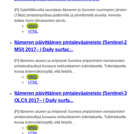
[FI] Satelliittikuvilta seurataan Itämeren ja Suomen suurimpien järvien
(79kpl) pintalämpötilaa jäättömiltä ja pilvettömiltä alueilta. Aineisto
kattaa myös lähialueiden järviä,...
WMS
HTML
Itämeren päivittäinen pintaleväaineisto (Sentinel-2
MSI) 2017– / Daily surfac...
[FI] Itämeren alueen ja erityisesti Suomea ympäröivien merialueiden
pintalevälauttoja kuvaava neliluokkainen tulkintakartta. Tulkintakartta
kuvaa todennäköisyyttä, että tietyllä...
WMS
HTML
Itämeren päivittäinen pintaleväaineisto (Sentinel-3
OLCI) 2017– / Daily surfa...
[FI] Itämeren alueen ja erityisesti Suomea ympäröivien merialueiden
pintalevälauttoja kuvaava neliluokkainen tulkintakartta. Tulkintakartta
kuvaa todennäköisyyttä, että tietyllä...
WMS
HTML