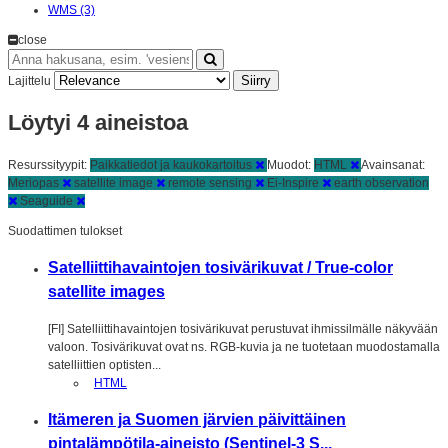
WMS (3)
close
Siirry
Lajittelu
Löytyi 4 aineistoa
Resurssityypit:
Paikkatiedot ja kaukokartoitus
Muodot:
HTML
Avainsanat:
Meriopas
satellite image
remote sensing
Ei-Inspire
earth observation
Seaguide
Suodattimen tulokset
Satelliittihavaintojen tosivärikuvat / True-color
satellite images
[FI] Satelliittihavaintojen tosivärikuvat perustuvat ihmissilmälle näkyvään
valoon. Tosivärikuvat ovat ns. RGB-kuvia ja ne tuotetaan muodostamalla
satelliittien optisten...
HTML
Itämeren ja Suomen järvien päivittäinen
pintalämpötila-aineisto (Sentinel-3 S...