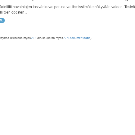
 Satelliittihavaintojen tosivärikuvat perustuvat ihmissilmälle näkyvään valoon. Tos
liittien optisten...
ML
käyttää rekisteriä myös
API
avulla (katso myös
API-dokumentaatio
).