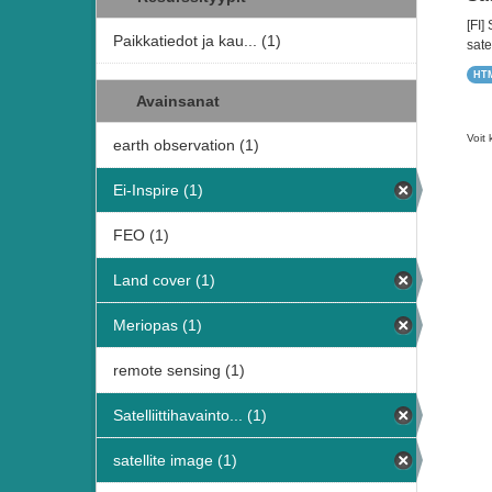
[FI]
Paikkatiedot ja kau... (1)
satel
HT
Avainsanat
Voit 
earth observation (1)
Ei-Inspire (1)
FEO (1)
Land cover (1)
Meriopas (1)
remote sensing (1)
Satelliittihavainto... (1)
satellite image (1)