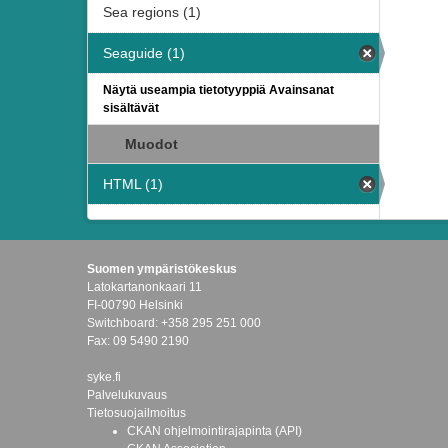
Sea regions (1)
Seaguide (1)
Näytä useampia tietotyyppiä Avainsanat
sisältävät
Muodot
HTML (1)
Suomen ympäristökeskus
Latokartanonkaari 11
FI-00790 Helsinki
Switchboard: +358 295 251 000
Fax: 09 5490 2190
syke.fi
Palvelukuvaus
Tietosuojailmoitus
CKAN ohjelmointirajapinta (API)