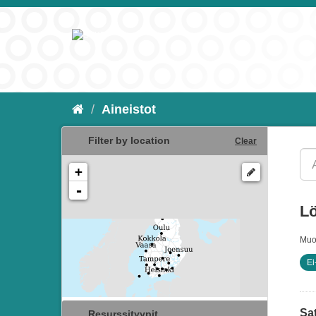
Aineistot
Filter by location
Clear
+
-
Lö
Muo
Ei
Sat
Resurssityypit