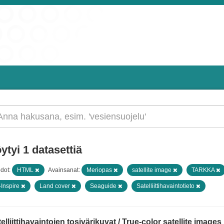
ytyi 1 datasettiä
dot:
HTML
Avainsanat:
Meriopas
satellite image
TARKKA
-Inspire
Land cover
Seaguide
Satelliittihavaintotieto
elliittihavaintojen tosivärikuvat / True-color satellite images