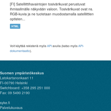
[FI] Satelliittihavaintojen tosivärikuvat perustuvat
ihmissilmälle näkyvään valoon. Tosivärikuvat ovat ns.
RGB-kuvia ja ne tuotetaan muodostamalla satelliittien
optisten...
HTML
Voit käyttää rekisteriä myös
API
avulla (katso myös
API-
dokumentaatio
).
Suomen ympäristökeskus
Latokartanonkaari 11
FI-00790 Helsinki
Switchboard: +358 295 251 000
Fax: 09 5490 2190
syke.fi
Palvelukuvaus