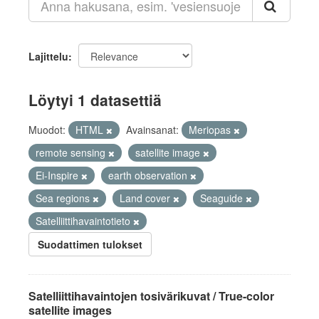
Lajittelu
Löytyi 1 datasettiä
Muodot:
HTML
Avainsanat:
Meriopas
remote sensing
satellite image
Ei-Inspire
earth observation
Sea regions
Land cover
Seaguide
Satelliittihavaintotieto
Suodattimen tulokset
Satelliittihavaintojen tosivärikuvat / True-color
satellite images