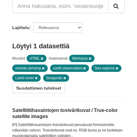
Lajittelu
Löytyi 1 datasettiä
Muodot:
HTML
Avainsanat:
Meriopas
remote sensing
earth observation
Sea regions
Land cover
Seaguide
Suodattimen tulokset
Satelliittihavaintojen tosivärikuvat / True-color
satellite images
[FI] Satelliittihavaintojen tosivärikuvat perustuvat ihmissilmälle
näkyvään valoon. Tosivärikuvat ovat ns. RGB-kuvia ja ne tuotetaan
muodostamalla satelliittien optisten...