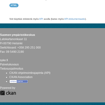
HTML
Voit käyttää rekisteriä myös
API
avulla (katso myös
API-dokumentaatio
).
Suomen ympäristökeskus
Latokartanonkaari 11
FI-00790 Helsinki
Switchboard: +358 295 251 000
Fax: 09 5490 2190
syke.fi
Palvelukuvaus
Tietosuojailmoitus
CKAN ohjelmointirajapinta (API)
CKAN Association
Powered by