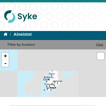
Aineistot
Filter by location
Clear
+
-