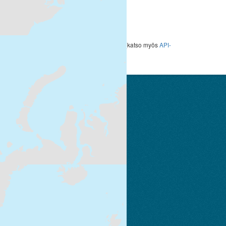
HTML
Voit käyttää rekisteriä myös
API
avulla (katso myös
API-
dokumentaatio
).
Suomen ympäristökeskus
Latokartanonkaari 11
FI-00790 Helsinki
Switchboard: +358 295 251 000
Fax: 09 5490 2190
syke.fi
Palvelukuvaus
Tietosuojailmoitus
CKAN ohjelmointirajapinta (API)
CKAN Association