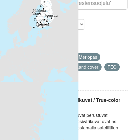
Lajittelu
Löytyi 1 datasettiä
Muodot:
HTML
Avainsanat:
Meriopas
Ei-Inspire
Sea regions
Land cover
FEO
Suodattimen tulokset
Satelliittihavaintojen tosivärikuvat / True-color
satellite images
[FI] Satelliittihavaintojen tosivärikuvat perustuvat
ihmissilmälle näkyvään valoon. Tosivärikuvat ovat ns.
RGB-kuvia ja ne tuotetaan muodostamalla satelliittien
optisten...