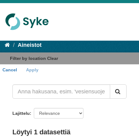
Aineistot
Filter by location
Clear
Cancel
Apply
+
-
Lajittelu
Löytyi 1 datasettiä