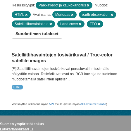
Resurssityypit:
Paikkatiedot ja kaukokartoitus
Muodot:
HTML
Avainsanat:
Meriopas
earth observation
Satelliittihavaintotieto
Land cover
FEO
Suodattimen tulokset
Satelliittihavaintojen tosivärikuvat / True-color
satellite images
[FI] Satelliittihavaintojen tosivärikuvat perustuvat ihmissilmälle
näkyvään valoon. Tosivärikuvat ovat ns. RGB-kuvia ja ne tuotetaan
muodostamalla satelliittien optisten...
HTML
Voit käyttää rekisteriä myös
API
avulla (katso myös
API-dokumentaatio
).
Suomen ympäristökeskus
Latokartanonkaari 11