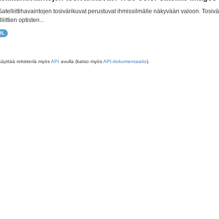
 Satelliittihavaintojen tosivärikuvat perustuvat ihmissilmälle näkyvään valoon. Tos
liittien optisten...
ML
käyttää rekisteriä myös
API
avulla (katso myös
API-dokumentaatio
).