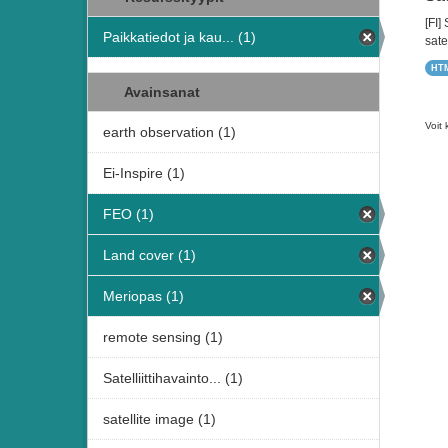
[FI]
Paikkatiedot ja kau... (1)
satel
HT
Avainsanat
Voit 
earth observation (1)
Ei-Inspire (1)
FEO (1)
Land cover (1)
Meriopas (1)
remote sensing (1)
Satelliittihavainto... (1)
satellite image (1)