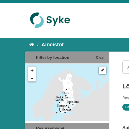
Aineistot
Filter by location
Clear
+
-
Lö
Resu
La
Sat
Resurssityypit