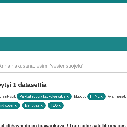
ytyi 1 datasettiä
rssityypit:
Paikkatiedot ja kaukokartoitus
Muodot:
HTML
Avainsanat:
nd cover
Meriopas
FEO
elliittihavaintojen tosivärikuvat / True-color satellite images