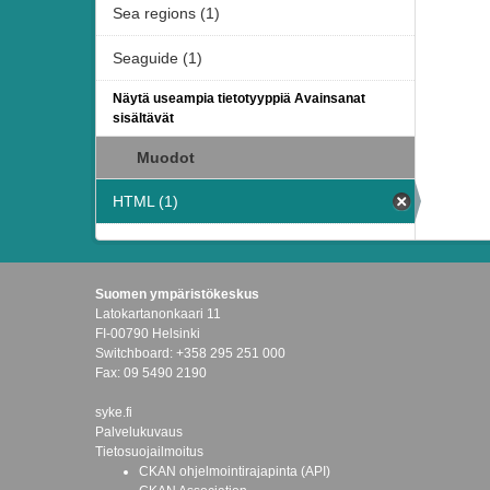
Sea regions (1)
Seaguide (1)
Näytä useampia tietotyyppiä Avainsanat
sisältävät
Muodot
HTML (1)
Suomen ympäristökeskus
Latokartanonkaari 11
FI-00790 Helsinki
Switchboard: +358 295 251 000
Fax: 09 5490 2190
syke.fi
Palvelukuvaus
Tietosuojailmoitus
CKAN ohjelmointirajapinta (API)