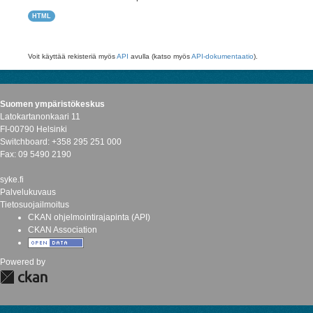
HTML
Voit käyttää rekisteriä myös
API
avulla (katso myös
API-dokumentaatio
).
Suomen ympäristökeskus
Latokartanonkaari 11
FI-00790 Helsinki
Switchboard: +358 295 251 000
Fax: 09 5490 2190
syke.fi
Palvelukuvaus
Tietosuojailmoitus
CKAN ohjelmointirajapinta (API)
CKAN Association
Powered by