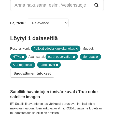
Lajittelu
Löytyi 1 datasettiä
Resurssityypit:
Paikkatiedot ja kaukokartoitus
Muodot:
HTML
Avainsanat:
earth observation
Meriopas
Sea regions
Land cover
Suodattimen tulokset
Satelliittihavaintojen tosivärikuvat / True-color
satellite images
[FI] Satelliittihavaintojen tosivärikuvat perustuvat ihmissilmälle
näkyvään valoon. Tosivärikuvat ovat ns. RGB-kuvia ja ne tuotetaan
muodostamalla satelliittien optisten...