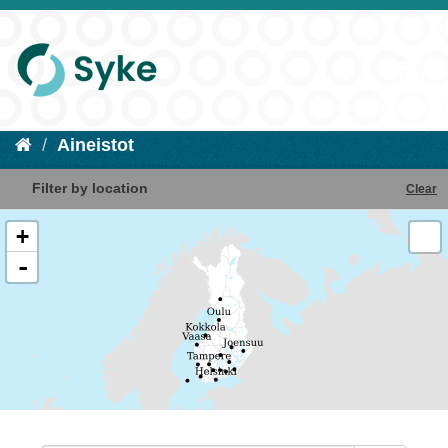
Aineistot
Filter by location
Clear
+
-