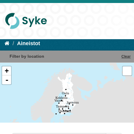
Aineistot
Filter by location
Clear
+
-