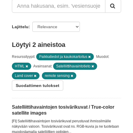
Lajittelu
Löytyi 2 aineistoa
Resurssityypit:
Paikkatiedot ja kaukokartoitus
Muodot:
HTML
Avainsanat:
Satelliittihavaintotieto
Land cover
remote sensing
Suodattimen tulokset
Satelliittihavaintojen tosivärikuvat / True-color
satellite images
[FI] Satelliittihavaintojen tosivärikuvat perustuvat ihmissilmälle
näkyvään valoon. Tosivärikuvat ovat ns. RGB-kuvia ja ne tuotetaan
muodostamalla satelliittien optisten...