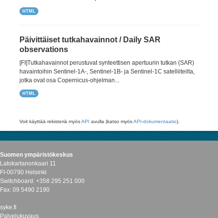
HTML
Päivittäiset tutkahavainnot / Daily SAR
observations
[FI]Tutkahavainnot perustuvat synteettisen apertuurin tutkan (SAR)
havaintoihin Sentinel-1A-, Sentinel-1B- ja Sentinel-1C satelliiteilta,
jotka ovat osa Copernicus-ohjelman...
HTML
Voit käyttää rekisteriä myös
API
avulla (katso myös
API-dokumentaatio
).
Suomen ympäristökeskus
Latokartanonkaari 11
FI-00790 Helsinki
Switchboard: +358 295 251 000
Fax: 09 5490 2190
syke.fi
Palvelukuvaus