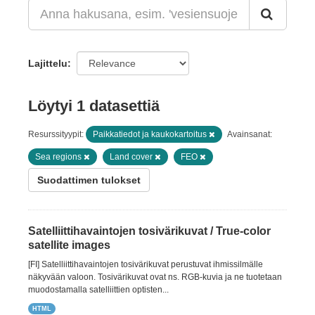
Lajittelu
Löytyi 1 datasettiä
Resurssityypit:
Paikkatiedot ja kaukokartoitus
Avainsanat:
Sea regions
Land cover
FEO
Suodattimen tulokset
Satelliittihavaintojen tosivärikuvat / True-color
satellite images
[FI] Satelliittihavaintojen tosivärikuvat perustuvat ihmissilmälle
näkyvään valoon. Tosivärikuvat ovat ns. RGB-kuvia ja ne tuotetaan
muodostamalla satelliittien optisten...
HTML