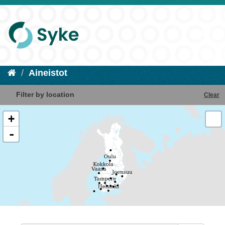
Aineistot
Filter by location
Clear
+
-