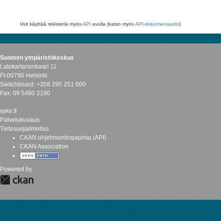
Voit käyttää rekisteriä myös
API
avulla (katso myös
API-dokumentaatio
).
Suomen ympäristökeskus
Latokartanonkaari 11
FI-00790 Helsinki
Switchboard: +358 295 251 000
Fax: 09 5490 2190
syke.fi
Palvelukuvaus
Tietosuojailmoitus
CKAN ohjelmointirajapinta (API)
CKAN Association
Powered by