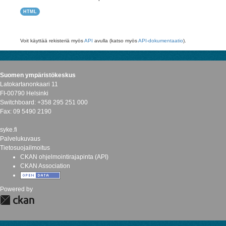
HTML
Voit käyttää rekisteriä myös
API
avulla (katso myös
API-dokumentaatio
).
Suomen ympäristökeskus
Latokartanonkaari 11
FI-00790 Helsinki
Switchboard: +358 295 251 000
Fax: 09 5490 2190
syke.fi
Palvelukuvaus
Tietosuojailmoitus
CKAN ohjelmointirajapinta (API)
CKAN Association
Powered by