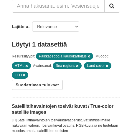
Lajittelu
Löytyi 1 datasettiä
Resurssityypit:
Paikkatiedot ja kaukokartoitus
Muodot:
HTML
Avainsanat:
Sea regions
Land cover
FEO
Suodattimen tulokset
Satelliittihavaintojen tosivärikuvat / True-color
satellite images
[FI] Satelliittihavaintojen tosivärikuvat perustuvat ihmissilmälle
näkyvään valoon. Tosivärikuvat ovat ns. RGB-kuvia ja ne tuotetaan
muodostamalla satelliittien optisten...