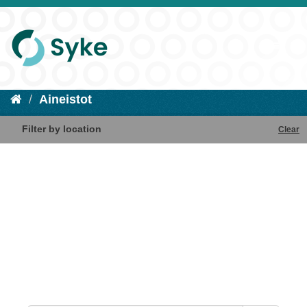
Aineistot
Filter by location
Clear