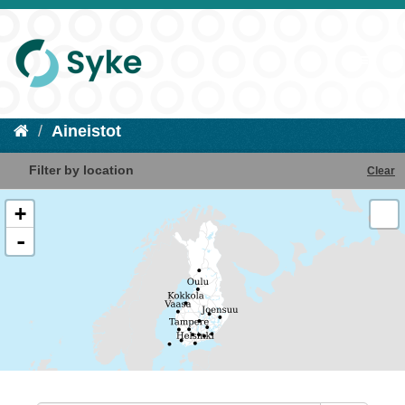
Aineistot
Filter by location
Clear
+
-