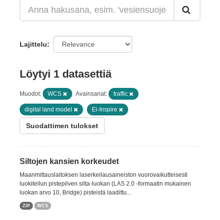
Lajittelu
Löytyi 1 datasettiä
Muodot:
WCS
Avainsanat:
traffic
digital land model
Ei-Inspire
Suodattimen tulokset
Siltojen kansien korkeudet
Maanmittauslaitoksen laserkeilausaineiston vuorovaikutteisesti
luokitellun pistepilven silta-luokan (LAS 2.0 -formaatin mukainen
luokan arvo 10, Bridge) pisteistä laadittu...
ZIP
WCS