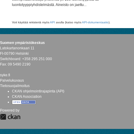
luontotyyppiyhdistelmästä. Aineisto on jaettu...
Voit käyttää rekisteriä myös
API
avulla (katso myös
API-dokumentaatio
).
Suomen ympäristökeskus
Latokartanonkaari 11
FI-00790 Helsinki
Switchboard: +358 295 251 000
Fax: 09 5490 2190
syke.fi
Palvelukuvaus
Tietosuojailmoitus
CKAN ohjelmointirajapinta (API)
CKAN Association
Powered by