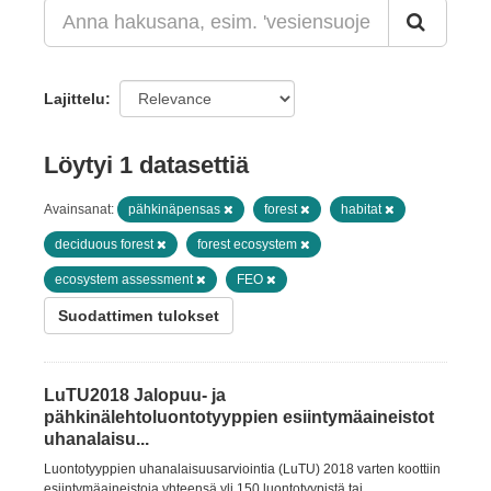
Lajittelu
Löytyi 1 datasettiä
Avainsanat:
pähkinäpensas
forest
habitat
deciduous forest
forest ecosystem
ecosystem assessment
FEO
Suodattimen tulokset
LuTU2018 Jalopuu- ja
pähkinälehtoluontotyyppien esiintymäaineistot
uhanalaisu...
Luontotyyppien uhanalaisuusarviointia (LuTU) 2018 varten koottiin
esiintymäaineistoja yhteensä yli 150 luontotyypistä tai