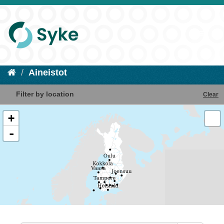
Aineistot
Filter by location
Clear
+
-