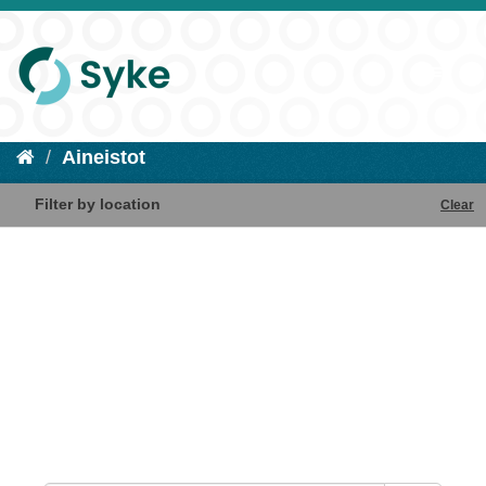
Aineistot
Filter by location
Clear