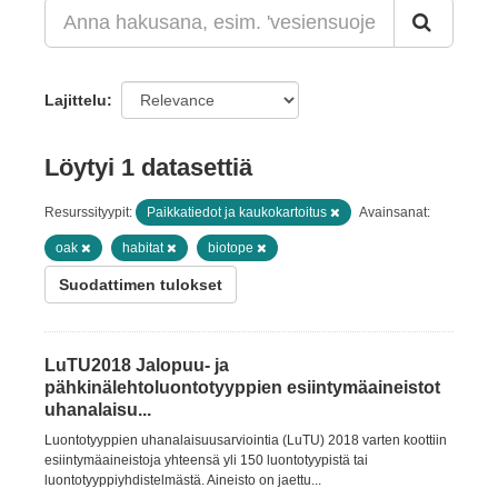
Lajittelu
Löytyi 1 datasettiä
Resurssityypit:
Paikkatiedot ja kaukokartoitus
Avainsanat:
oak
habitat
biotope
Suodattimen tulokset
LuTU2018 Jalopuu- ja
pähkinälehtoluontotyyppien esiintymäaineistot
uhanalaisu...
Luontotyyppien uhanalaisuusarviointia (LuTU) 2018 varten koottiin
esiintymäaineistoja yhteensä yli 150 luontotyypistä tai
luontotyyppiyhdistelmästä. Aineisto on jaettu...