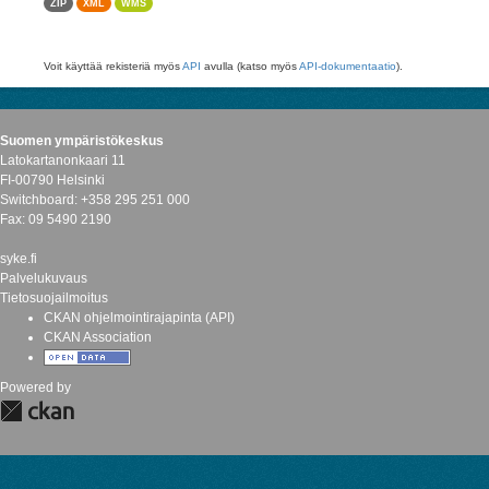
ZIP
XML
WMS
Voit käyttää rekisteriä myös
API
avulla (katso myös
API-dokumentaatio
).
Suomen ympäristökeskus
Latokartanonkaari 11
FI-00790 Helsinki
Switchboard: +358 295 251 000
Fax: 09 5490 2190
syke.fi
Palvelukuvaus
Tietosuojailmoitus
CKAN ohjelmointirajapinta (API)
CKAN Association
Powered by