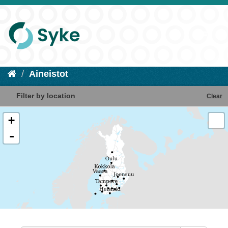
Aineistot
Filter by location
Clear
+
-