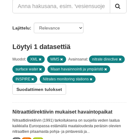
Lajittelu
Löytyi 1 datasettiä
Muodot:
XML
WMS
Avainsanat:
nitrate directive
surface water
Maan havainnointi ja ympäristö
INSPIRE
Nitrates monitoring stations
Suodattimen tulokset
Nitraattidirektiivin mukaiset havaintopaikat
Nitraattidirektiivin (1991) tarkoituksena on suojella veden laatua
kaikkialla Euroopassa estämällä maataloudesta peräisin olevien
nitraattien pilaamasta pohja- ja pintavesiä ja...