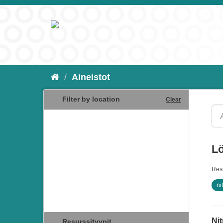
Aineistot
Filter by location
Clear
Lö
Resu
ni
Nit
Resurssityypit