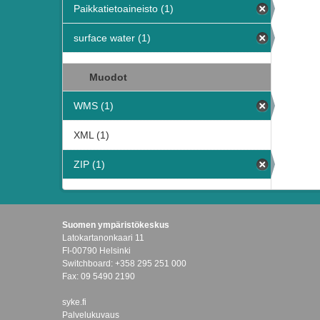
Paikkatietoaineisto (1)
surface water (1)
Muodot
WMS (1)
XML (1)
ZIP (1)
Suomen ympäristökeskus
Latokartanonkaari 11
FI-00790 Helsinki
Switchboard: +358 295 251 000
Fax: 09 5490 2190
syke.fi
Palvelukuvaus