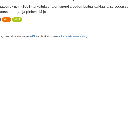
aattidirektiivin (1991) tarkoituksena on suojella veden laatua kaikkialla Euroopass
amasta pohja- ja pintavesiä ja...
XML
WMS
käyttää rekisteriä myös
API
avulla (katso myös
API-dokumentaatio
).