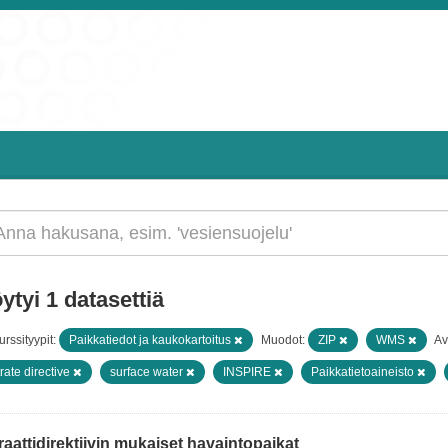
ytyi 1 datasettiä
rssityypit:
Paikkatiedot ja kaukokartoitus
Muodot:
ZIP
WMS
Av
trate directive
surface water
INSPIRE
Paikkatietoaineisto
raattidirektiivin mukaiset havaintopaikat