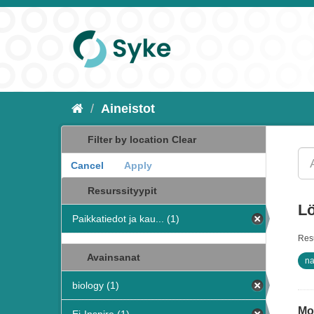
Aineistot
Filter by location
Clear
Cancel
Apply
+
-
Resurssityypit
Lö
Paikkatiedot ja kau... (1)
Resu
Avainsanat
na
biology (1)
Mon