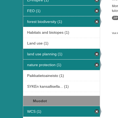
Ei-Inspire (1)
Moni
FEO (1)
tulo
ZIP
forest biodiversity (1)
Habitats and biotopes (1)
Voit 
Land use (1)
land use planning (1)
nature protection (1)
Paikkatietoaineisto (1)
SYKEn kansallisella... (1)
Muodot
WCS (1)