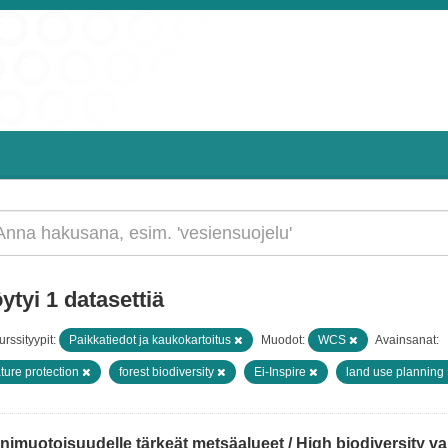
ytyi 1 datasettiä
rssityypit:
Paikkatiedot ja kaukokartoitus
Muodot:
WCS
Avainsanat:
ture protection
forest biodiversity
Ei-Inspire
land use planning
imuotoisuudelle tärkeät metsäalueet / High biodiversity val