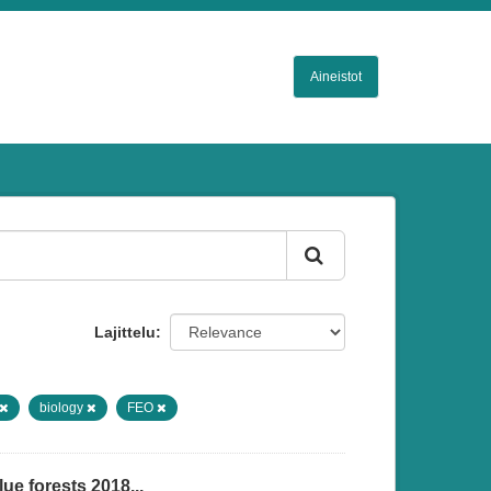
Aineistot
Lajittelu
biology
FEO
ue forests 2018...