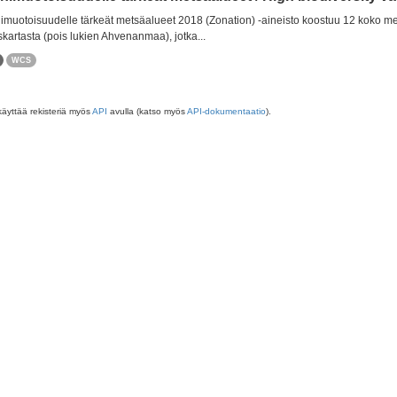
muotoisuudelle tärkeät metsäalueet 2018 (Zonation) -aineisto koostuu 12 koko m
skartasta (pois lukien Ahvenanmaa), jotka...
WCS
käyttää rekisteriä myös
API
avulla (katso myös
API-dokumentaatio
).