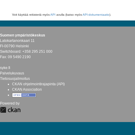
Voit käyttää rekisteriä myös
API
avulla (katso myös
API-dokumentaatio
).
Suomen ympäristökeskus
Latokartanonkaari 11
FI-00790 Helsinki
Switchboard: +358 295 251 000
Fax: 09 5490 2190
syke.fi
Palvelukuvaus
Tietosuojailmoitus
CKAN ohjelmointirajapinta (API)
CKAN Association
Powered by