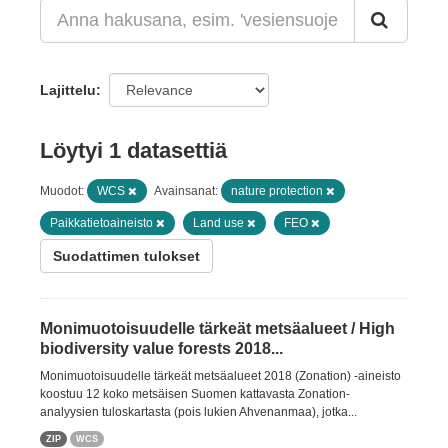
Lajittelu
Löytyi 1 datasettiä
Muodot:
WCS
Avainsanat:
nature protection
Paikkatietoaineisto
Land use
FEO
Suodattimen tulokset
Monimuotoisuudelle tärkeät metsäalueet / High
biodiversity value forests 2018...
Monimuotoisuudelle tärkeät metsäalueet 2018 (Zonation) -aineisto
koostuu 12 koko metsäisen Suomen kattavasta Zonation-
analyysien tuloskartasta (pois lukien Ahvenanmaa), jotka...
ZIP
WCS