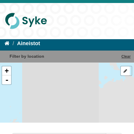
Aineistot
Filter by location
Clear
+
-