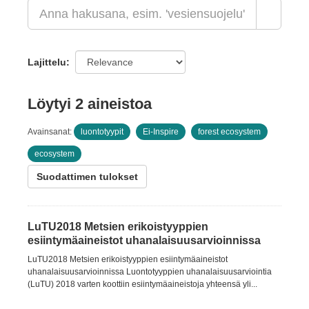
Lajittelu
Löytyi 2 aineistoa
Avainsanat:
luontotyypit
Ei-Inspire
forest ecosystem
ecosystem
Suodattimen tulokset
LuTU2018 Metsien erikoistyyppien
esiintymäaineistot uhanalaisuusarvioinnissa
LuTU2018 Metsien erikoistyyppien esiintymäaineistot
uhanalaisuusarvioinnissa Luontotyyppien uhanalaisuusarviointia
(LuTU) 2018 varten koottiin esiintymäaineistoja yhteensä yli...