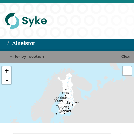
Aineistot
Filter by location
Clear
+
-