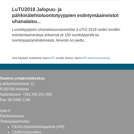
LuTU2018 Jalopuu- ja
pähkinälehtoluontotyyppien esiintymäaineistot
uhanalaisu...
Luontotyyppien uhanalaisuusarviointia (LuTU) 2018 varten koottiin
esiintymäaineistoja yhteensä yli 150 luontotyypistä tai
luontotyyppiyhdistelmästä. Aineisto on jaettu...
Voit käyttää rekisteriä myös
API
avulla (katso myös
API-dokumentaatio
).
Suomen ympäristökeskus
Latokartanonkaari 11
FI-00790 Helsinki
Switchboard: +358 295 251 000
Fax: 09 5490 2190
syke.fi
Palvelukuvaus
Tietosuojailmoitus
CKAN ohjelmointirajapinta (API)
CKAN Association