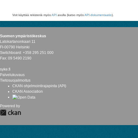
Voit käyttää rekisteriä myös
API
avulla (katso myös
API-dokumentaatio
).
Suomen ympäristökeskus
Latokartanonkaari 11
FI-00790 Helsinki
Switchboard: +358 295 251 000
Fax: 09 5490 2190
syke.fi
Palvelukuvaus
Tietosuojailmoitus
CKAN ohjelmointirajapinta (API)
CKAN Association
Powered by