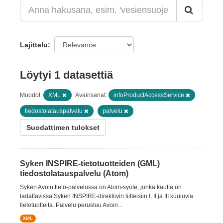
Lajittelu
Löytyi 1 datasettiä
Muodot:
XML
Avainsanat:
infoProductAccessService
tiedostolatauspalvelu
palvelu
Suodattimen tulokset
Syken INSPIRE-tietotuotteiden (GML)
tiedostolatauspalvelu (Atom)
Syken Avoin tieto-palvelussa on Atom-syöte, jonka kautta on
ladattavissa Syken INSPIRE-direktiivin liitteisiin I, II ja III kuuluvia
tietotuotteita. Palvelu perustuu Avoin...
XML