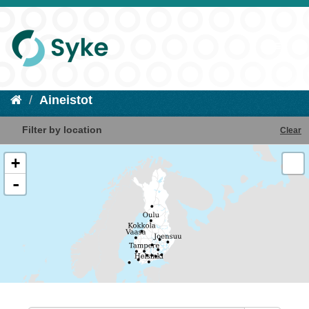
Aineistot
Filter by location
Clear
+
-