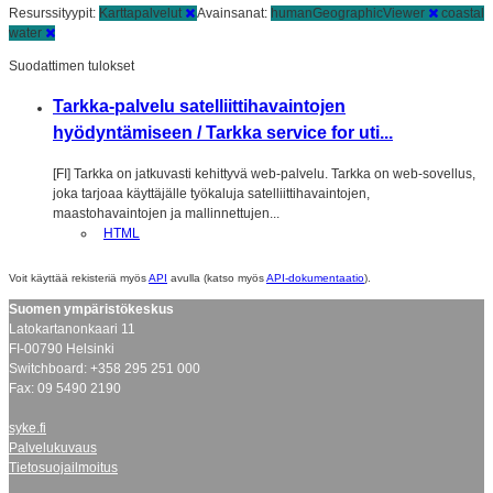
Resurssityypit:
Karttapalvelut
Avainsanat:
humanGeographicViewer
coastal
water
Suodattimen tulokset
Tarkka-palvelu satelliittihavaintojen
hyödyntämiseen / Tarkka service for uti...
[FI] Tarkka on jatkuvasti kehittyvä web-palvelu. Tarkka on web-sovellus,
joka tarjoaa käyttäjälle työkaluja satelliittihavaintojen,
maastohavaintojen ja mallinnettujen...
HTML
Voit käyttää rekisteriä myös
API
avulla (katso myös
API-dokumentaatio
).
Suomen ympäristökeskus
Latokartanonkaari 11
FI-00790 Helsinki
Switchboard: +358 295 251 000
Fax: 09 5490 2190
syke.fi
Palvelukuvaus
Tietosuojailmoitus