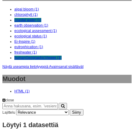
algal bloom (1)
chlorophyll (1)
coastal water (1)
earth observation (1)
ecological assessment (1)
ecological status (1)
Ei-Inspire (1)
eutrophication (1)
freshwater (1)
humanGeographicViewer (1)
Näytä useampia tietotyyppiä Avainsanat sisältävät
Muodot
HTML (1)
close
Siirry
Lajittelu
Löytyi 1 datasettiä