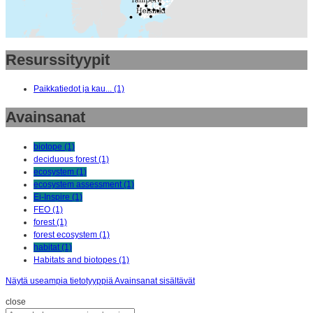
Resurssityypit
Paikkatiedot ja kau... (1)
Avainsanat
biotope (1)
deciduous forest (1)
ecosystem (1)
ecosystem assessment (1)
Ei-Inspire (1)
FEO (1)
forest (1)
forest ecosystem (1)
habitat (1)
Habitats and biotopes (1)
Näytä useampia tietotyyppiä Avainsanat sisältävät
close