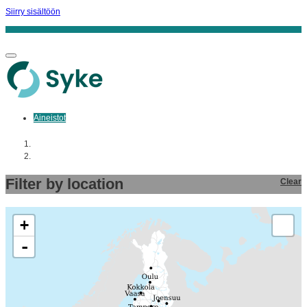
Siirry sisältöön
Aineistot
Aloitussivu
Aineistot
Filter by location
Clear
+
-