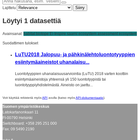
Siirry
Lajittelu
Löytyi 1 datasettiä
Avainsanat:
habitat
biotope
Ei-Inspire
saarni
ecosystem assessment
ecosystem
Suodattimen tulokset
LuTU2018 Jalopuu- ja pähkinälehtoluontotyyppien
esiintymäaineistot uhanalaisu...
Luontotyyppien uhanalaisuusarviointia (LuTU) 2018 varten koottiin
esiintymäaineistoja yhteensä yli 150 luontotyypistä tai
luontotyyppiyhdistelmästä. Aineisto on jaettu...
Voit käyttää rekisteriä myös
API
avulla (katso myös
API-dokumentaatio
).
Suomen ympäristökeskus
Latokartanonkaari 11
FI-00790 Helsinki
Switchboard: +358 295 251 000
Fax: 09 5490 2190