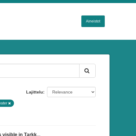
Aineistot
Lajittelu
water
isible in Tarkk...