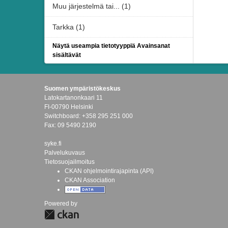
Muu järjestelmä tai... (1)
Tarkka (1)
Näytä useampia tietotyyppiä Avainsanat
sisältävät
Suomen ympäristökeskus
Latokartanonkaari 11
FI-00790 Helsinki
Switchboard: +358 295 251 000
Fax: 09 5490 2190
syke.fi
Palvelukuvaus
Tietosuojailmoitus
CKAN ohjelmointirajapinta (API)
CKAN Association
Powered by