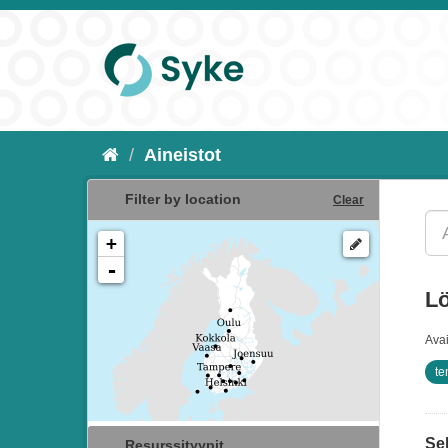
Aineistot
Filter by location
Clear
+
-
Lö
Ava
te
Sel
Resurssityypit