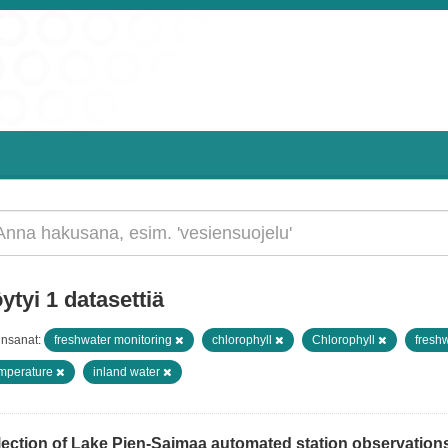
ytyi 1 datasettiä
insanat:
freshwater monitoring
chlorophyll
Chlorophyll
fresh
mperature
inland water
ection of Lake Pien-Saimaa automated station observations v