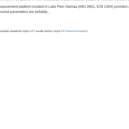
asurement platform located in Lake Pien-Saimaa (N61.0661, E28.1364) provides au
ured parameters are turbidity,...
käyttää rekisteriä myös
API
avulla (katso myös
API-dokumentaatio
).