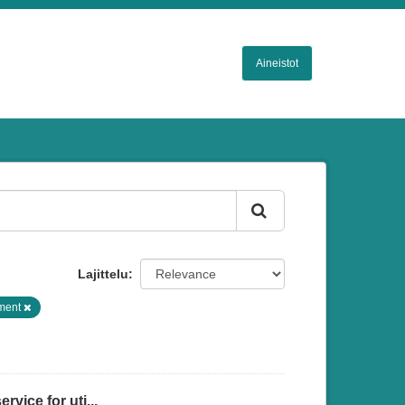
Aineistot
Lajittelu
sment
vice for uti...