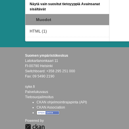
Näytä vain suositut tietoyyppiä Avainsanat
sisältävät
Muodot
HTML (1)
Suomen ympäristökeskus
Latokartanonkaari 11
FI-00790 Helsinki
Switchboard: +358 295 251 000
Fax: 09 5490 2190
syke.fi
Palvelukuvaus
Tietosuojailmoitus
CKAN ohjelmointirajapinta (API)
CKAN Association
Powered by