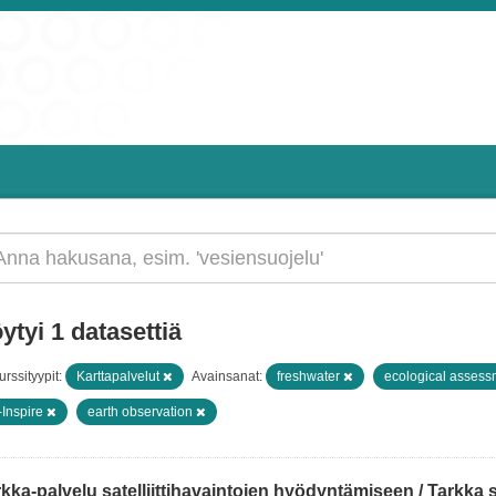
ytyi 1 datasettiä
rssityypit:
Karttapalvelut
Avainsanat:
freshwater
ecological asses
-Inspire
earth observation
kka-palvelu satelliittihavaintojen hyödyntämiseen / Tarkka ser