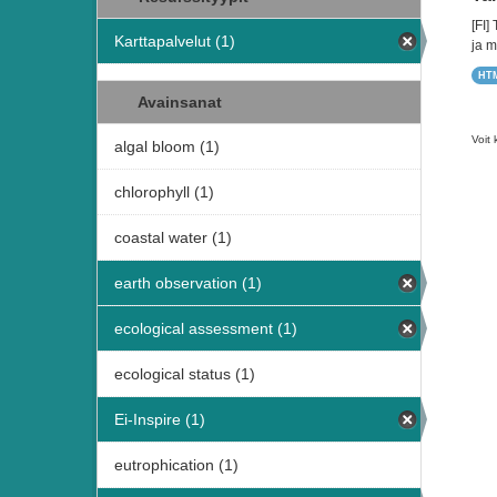
[FI]
Karttapalvelut (1)
ja m
HT
Avainsanat
Voit 
algal bloom (1)
chlorophyll (1)
coastal water (1)
earth observation (1)
ecological assessment (1)
ecological status (1)
Ei-Inspire (1)
eutrophication (1)