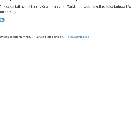
 Tarkka on jatkuvasti kehittyvä web-palvelu. Tarkka on web-sovellus, joka tarjoaa käy
allinnettujen...
ML
käyttää rekisteriä myös
API
avulla (katso myös
API-dokumentaatio
).