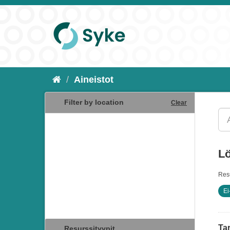
Aineistot
Filter by location
Clear
Lö
Resu
Ei
Tar
Resurssityypit