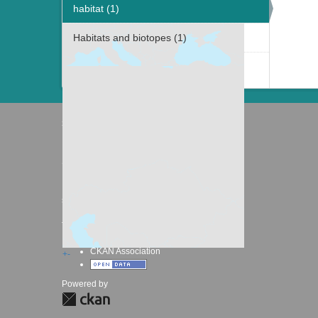
habitat (1)
Habitats and biotopes (1)
Näytä useampia tietotyyppiä Avainsanat
sisältävät
Suomen ympäristökeskus
Latokartanonkaari 11
FI-00790 Helsinki
Switchboard: +358 295 251 000
Fax: 09 5490 2190
syke.fi
Palvelukuvaus
Tietosuojailmoitus
CKAN ohjelmointirajapinta (API)
CKAN Association
+
-
Powered by