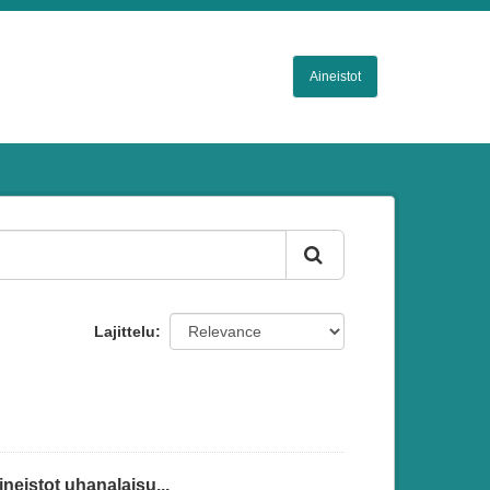
Aineistot
Lajittelu
eistot uhanalaisu...