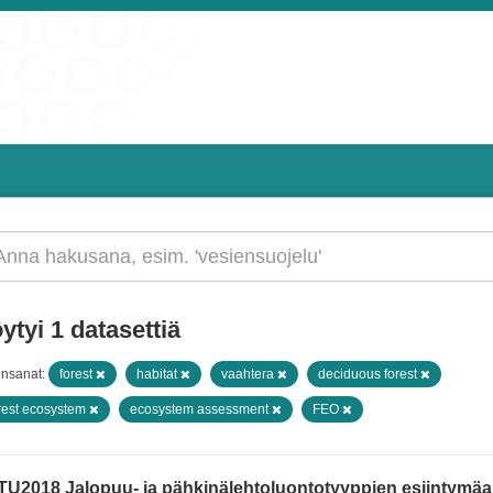
ytyi 1 datasettiä
insanat:
forest
habitat
vaahtera
deciduous forest
rest ecosystem
ecosystem assessment
FEO
TU2018 Jalopuu- ja pähkinälehtoluontotyyppien esiintymäain