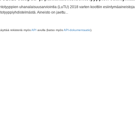
totyyppien uhanalaisuusarviointia (LuTU) 2018 varten koottiin esiintymäaineistoja 
totyyppiyhdistelmästä. Aineisto on jaettu...
käyttää rekisteriä myös
API
avulla (katso myös
API-dokumentaatio
).