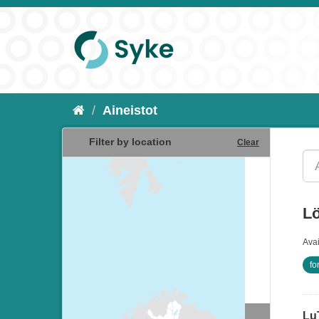
Aineistot
Filter by location
Clear
Lö
Ava
fo
Lu
Resurssityypit