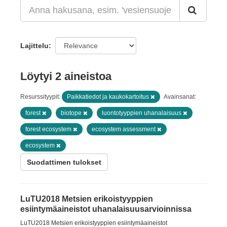
Lajittelu
Löytyi 2 aineistoa
Resurssityypit:
Paikkatiedot ja kaukokartoitus
Avainsanat:
forest
biotope
luontotyyppien uhanalaisuus
forest ecosystem
ecosystem assessment
ecosystem
Suodattimen tulokset
LuTU2018 Metsien erikoistyyppien
esiintymäaineistot uhanalaisuusarvioinnissa
LuTU2018 Metsien erikoistyyppien esiintymäaineistot