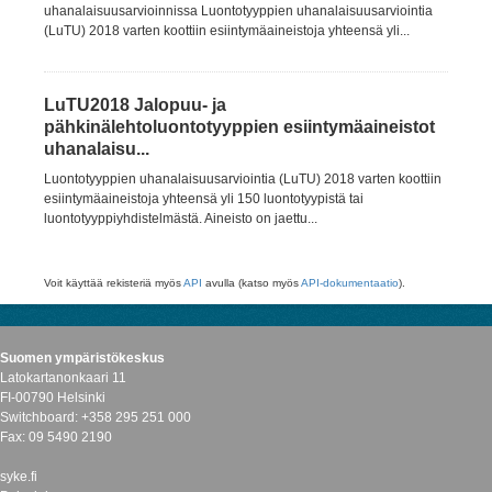
uhanalaisuusarvioinnissa Luontotyyppien uhanalaisuusarviointia
(LuTU) 2018 varten koottiin esiintymäaineistoja yhteensä yli...
LuTU2018 Jalopuu- ja
pähkinälehtoluontotyyppien esiintymäaineistot
uhanalaisu...
Luontotyyppien uhanalaisuusarviointia (LuTU) 2018 varten koottiin
esiintymäaineistoja yhteensä yli 150 luontotyypistä tai
luontotyyppiyhdistelmästä. Aineisto on jaettu...
Voit käyttää rekisteriä myös
API
avulla (katso myös
API-dokumentaatio
).
Suomen ympäristökeskus
Latokartanonkaari 11
FI-00790 Helsinki
Switchboard: +358 295 251 000
Fax: 09 5490 2190
syke.fi