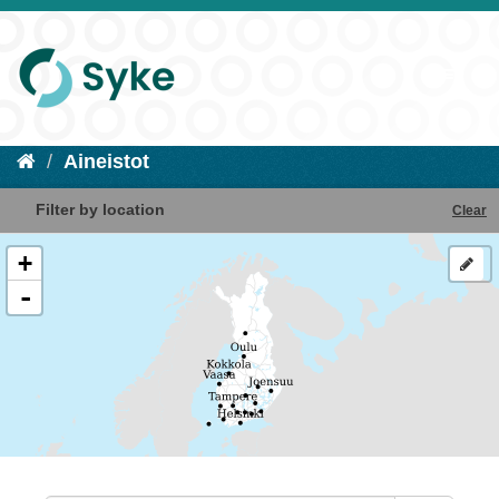
Aineistot
Filter by location
Clear
+
-