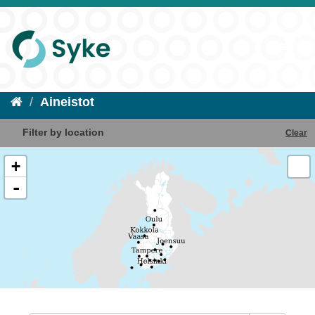
Aineistot
Filter by location
Clear
+
-