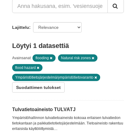
Lajittelu
Löytyi 1 datasettiä
Avainsanat:
flooding
Natural risk zones
flood hazard
Ympäristötietojärjestelmä/ympäristötietovaranto
Suodattimen tulokset
Tulvatietoaineisto TULVATJ
Ympäristöhallinnon tulvatietoaineisto kokoaa erilaisen tulvatiedon
tietokantaan ja paikkatietotietojärjestelmään. Tietoaineisto rakentuu
erilaisista käyttöliittymistä....