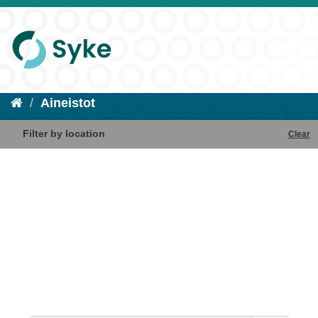
Aineistot
Filter by location
Clear