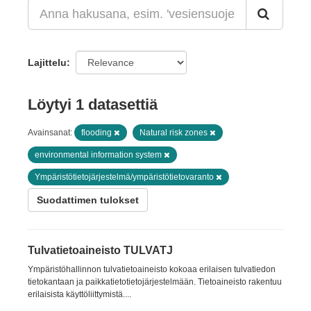
Lajittelu
Löytyi 1 datasettiä
Avainsanat:
flooding
Natural risk zones
environmental information system
Ympäristötietojärjestelmä/ympäristötietovaranto
Suodattimen tulokset
Tulvatietoaineisto TULVATJ
Ympäristöhallinnon tulvatietoaineisto kokoaa erilaisen tulvatiedon
tietokantaan ja paikkatietotietojärjestelmään. Tietoaineisto rakentuu
erilaisista käyttöliittymistä....